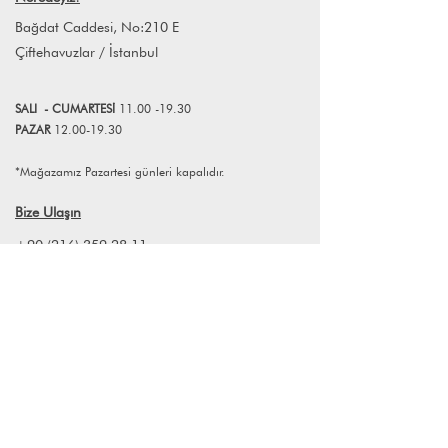
atabilirsiniz.
yorumlayan marka, her ürününe farklı
Bağdat Caddesi, No:210 E
bir hikayeden yola çıkarak biçim
Çiftehavuzlar / İstanbul
veriyor. Maiizen'in tüm sarkıt
lamba/tavan
lambaları gibi aydınlatma ve mumlu
SALI
- CUMART
E
Sİ
11.00 -19.30
k tasarımları el yapımı; bu yüzden her
PAZAR
12.00-19.30
bir parça eşsiz ve kişiye özel.
*Mağazamız Pazartesi günleri kapalıdır.
Bize Ulaşın
+90 (216) 359 28 11
+90 (538) 966 80 85
info@lagomstore.co
Haber listemize kayıt olun