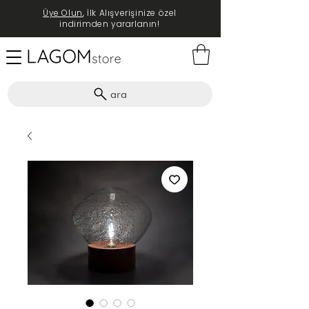
Üye Olun
, İlk Alışverişinize özel
indirimden yararlanın!
ara