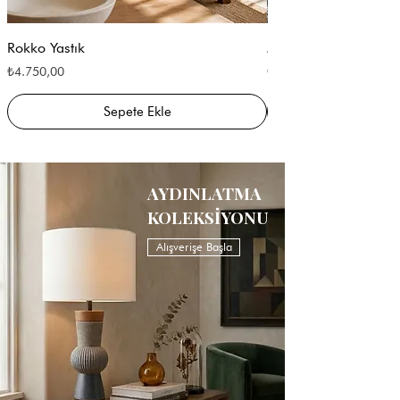
Rokko Yastık
Maja Yastık
Fiyat
Fiyat
₺4.750,00
₺3.250,00
Sepete Ekle
AYDINLATMA
KOLEKSİYONU
Alışverişe Başla