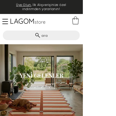
Üye Olun
, İlk Alışverişinize özel
indirimden yararlanın!
ara
YENİ GELENLER
Alışverişe Başla