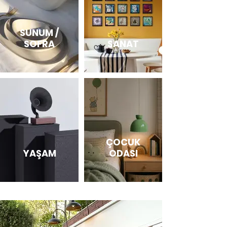
SUNUM /
SOFRA
SANAT
ÇOCUK
YAŞAM
ODASI