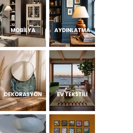
MOBİLYA
AYDINLATMA
DEKORASYON
EV TEKSTİLİ