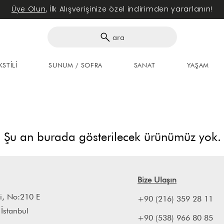
Üye Olun
, İlk Alışverişinize özel indirimden yararlanın!
ara
KSTİLİ
SUNUM / SOFRA
SANAT
YAŞAM
Şu an burada gösterilecek ürünümüz yok.
Bize Ulaşın
i, No:210 E
+90 (216) 359 28 11
 İstanbul
+90 (538) 966 80 85