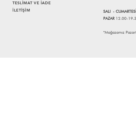
TESLİMAT VE İADE
İLETİŞİM
SALI
- CUMART
E
S
PAZAR
12.00-19.
*Mağazamız Pazartes