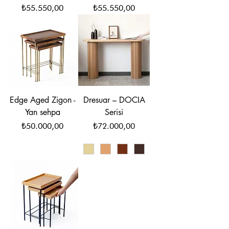
Fiyat
Fiyat
₺55.550,00
₺55.550,00
Edge Aged Zigon -
Dresuar – DOCIA
Yan sehpa
Serisi
Fiyat
Fiyat
₺50.000,00
₺72.000,00