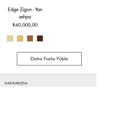
Edge Zigon - Yan
sehpa
Fiyat
₺40.000,00
Daha Fazla Yükle
HAKKIMIZDA
PROJELER
SATIŞ SÖZLEŞMESİ
GİZLİLİK VE GÜVENLİK
TESLİMAT VE İADE
İLETİŞİM
Neredeyiz
?
Bağdat Caddesi, No:210 E