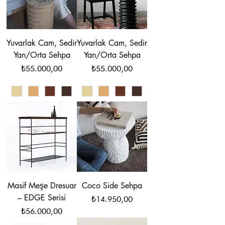
Yuvarlak Cam, Sedir
Yuvarlak Cam, Sedir
Yan/Orta Sehpa
Yan/Orta Sehpa
Fiyat
Fiyat
₺55.000,00
₺55.000,00
Masif Meşe Dresuar
Coco Side Sehpa
– EDGE Serisi
Fiyat
₺14.950,00
Fiyat
₺56.000,00