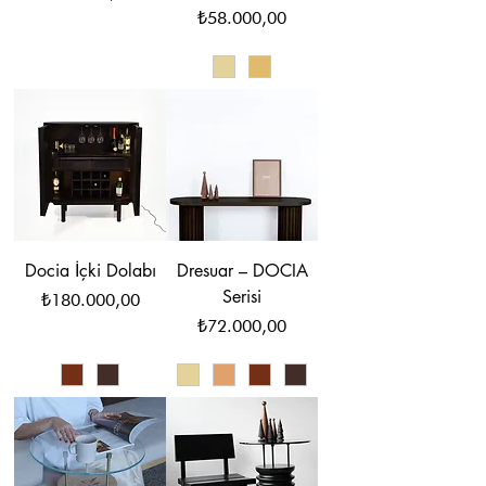
Fiyat
₺58.000,00
Docia İçki Dolabı
Dresuar – DOCIA
Serisi
Fiyat
₺180.000,00
Fiyat
₺72.000,00