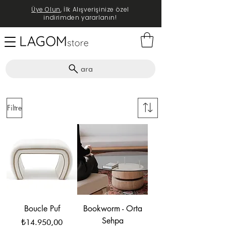
Üye Olun
, İlk Alışverişinize özel
indirimden yararlanın!
ara
Filtre
Boucle Puf
Bookworm - Orta
Sehpa
Fiyat
₺14.950,00