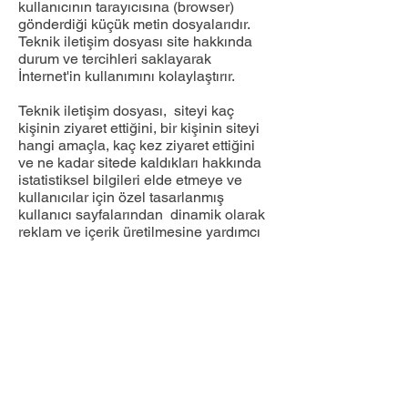
kullanıcının tarayıcısına (browser)
gönderdiği küçük metin dosyalarıdır.
Teknik iletişim dosyası site hakkında
durum ve tercihleri saklayarak
İnternet'in kullanımını kolaylaştırır.
Teknik iletişim dosyası, siteyi kaç
kişinin ziyaret ettiğini, bir kişinin siteyi
hangi amaçla, kaç kez ziyaret ettiğini
ve ne kadar sitede kaldıkları hakkında
istatistiksel bilgileri elde etmeye ve
kullanıcılar için özel tasarlanmış
kullanıcı sayfalarından dinamik olarak
reklam ve içerik üretilmesine yardımcı
olur. Teknik iletişim dosyası, ana
bellekte veya e-postanızdan veri veya
başkaca herhangi bir kişisel bilgi almak
için tasarlanmamıştır. Tarayıcıların pek
çoğu başta teknik iletişim dosyasını
kabul eder biçimde tasarlanmıştır
ancak kullanıcılar dilerse teknik iletişim
dosyasının gelmemesi veya teknik
iletişim dosyasının gönderildiğinde
uyarı verilmesini sağlayacak biçimde