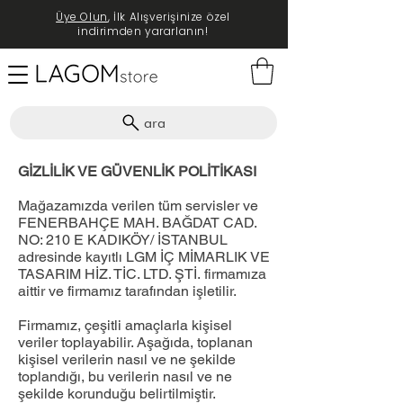
Üye Olun
, İlk Alışverişinize özel
indirimden yararlanın!
ara
GİZLİLİK VE GÜVENLİK POLİTİKASI
Mağazamızda verilen tüm servisler ve
FENERBAHÇE MAH. BAĞDAT CAD.
NO: 210 E KADIKÖY/ İSTANBUL
adresinde kayıtlı L
GM İÇ MİMARLIK VE
TASARIM HİZ. TİC. LTD. ŞTİ.
firmamıza
aittir ve firmamız tarafından işletilir.
Firmamız, çeşitli amaçlarla kişisel
veriler toplayabilir. Aşağıda, toplanan
kişisel verilerin nasıl ve ne şekilde
toplandığı, bu verilerin nasıl ve ne
şekilde korunduğu belirtilmiştir.