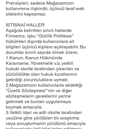
Prensipleri, sadece Mağazamızın
kullanımına ilişkindir, üçüncü taraf web
sitelerini kapsamaz.
İSTİSNAİ HALLER
Aşağıda belirtilen sınırlı hallerde
Firmamız, işbu "Gizlilik Politikası"
hükümleri dışında kullanıcılara ait
bilgileri üçüncü kişilere açıklayabilir. Bu
durumlar sınırlı sayıda olmak üzere;
1.Kanun, Kanun Hükmünde
Kararname, Yönetmelik v.b. yetkili
hukuki otorite tarafından çıkarılan ve
yürürlülükte olan hukuk kurallarının
getirdiği zorunluluklara uymak;
2.Mağazamızın kullanıcılarla akdettiği
"Üyelik Sözleşmesi"'nin ve diğer
sözleşmelerin gereklerini yerine
getirmek ve bunları uygulamaya
koymak amacıyla;
3.Yetkili idari ve adli otorite tarafından
usulüne göre yürütülen bir araştırma
veya soruşturmanın yürütümü amacıyla
kullanıcılarla ilgili bilgi talep edilmesi;