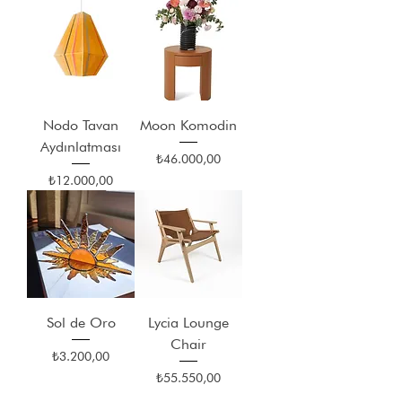
Nodo Tavan
Moon Komodin
Aydınlatması
Fiyat
₺46.000,00
Fiyat
₺12.000,00
Sol de Oro
Lycia Lounge
Chair
Fiyat
₺3.200,00
Fiyat
₺55.550,00