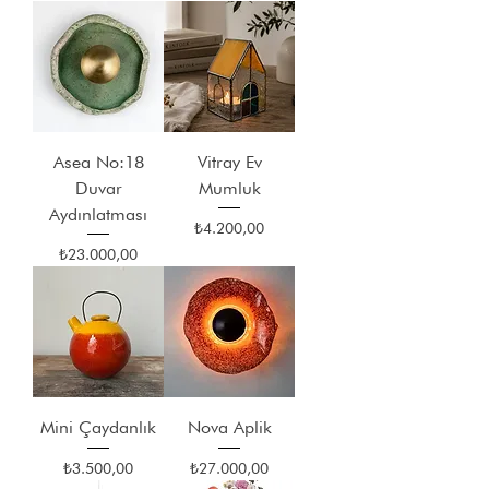
Asea No:18
Vitray Ev
Duvar
Mumluk
Aydınlatması
Fiyat
₺4.200,00
Fiyat
₺23.000,00
Mini Çaydanlık
Nova Aplik
Fiyat
Fiyat
₺3.500,00
₺27.000,00