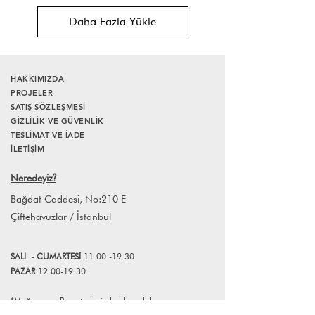
Daha Fazla Yükle
HAKKIMIZDA
PROJELER
SATIŞ SÖZLEŞMESİ
GİZLİLİK VE GÜVENLİK
TESLİMAT VE İADE
İLETİŞİM
Neredeyiz
?
Bağdat Caddesi, No:210 E
Çiftehavuzlar / İstanbul
SALI
- CUMART
E
Sİ
11.00 -19.30
PAZAR
12.00-19.30
*Mağazamız Pazartesi günleri kapalıdır.