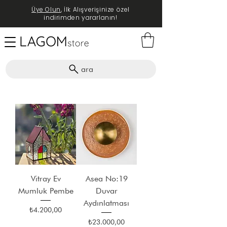
Üye Olun
, İlk Alışverişinize özel
indirimden yararlanın!
ara
Vitray Ev
Asea No:19
Mumluk Pembe
Duvar
Aydınlatması
Fiyat
₺4.200,00
Fiyat
₺23.000,00