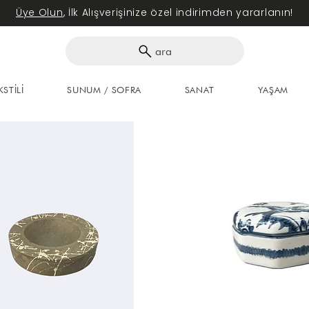
Üye Olun
, İlk Alışverişinize özel indirimden yararlanın!
ara
KSTİLİ
SUNUM / SOFRA
SANAT
YAŞAM