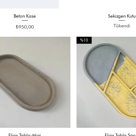
Beton Kase
Sekizgen Kutu
Hızlı Bakış
Hızlı Bakış
Tükendi
Fiyat
₺950,00
%10
Elips Tabla-Mini
Elips Tabla Sarı
Hızlı Bakış
Hızlı Bakış