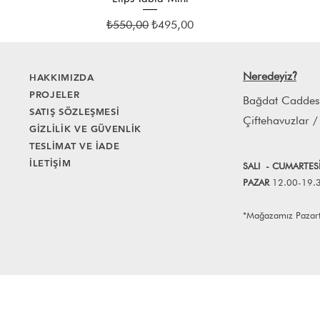
Normal Fiyat
İndirimli Fiyat
₺550,00
₺495,00
Neredeyiz
HAKKIMIZDA
?
PROJELER
Bağdat Caddes
SATIŞ SÖZLEŞMESİ
Çiftehavuzlar /
GİZLİLİK VE GÜVENLİK
TESLİMAT VE İADE
İLETİŞİM
SALI
- CUMART
E
S
PAZAR
12.00-19.
*Mağazamız Pazartes