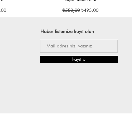
mli Fiyat
Normal Fiyat
İndirimli Fiyat
,00
₺550,00
₺495,00
Haber listemize kayıt olun
Kayıt ol