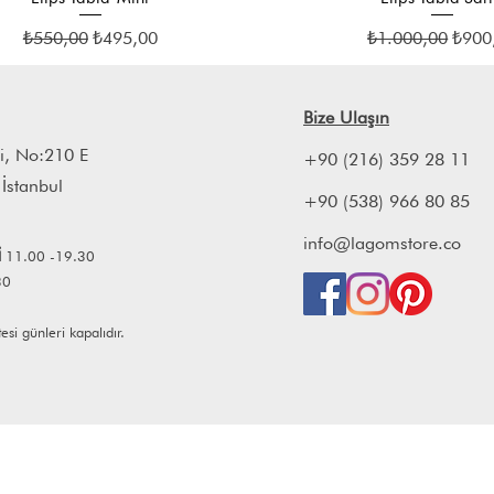
Normal Fiyat
İndirimli Fiyat
Normal Fiyat
İndiri
₺550,00
₺495,00
₺1.000,00
₺900
Bize Ulaşın
i, No:210 E
+90 (216) 359 28 11
 İstanbul
+90 (538) 966 80 85
info@lagomstore.co
İ
11.00 -19.30
30
i günleri kapalıdır.