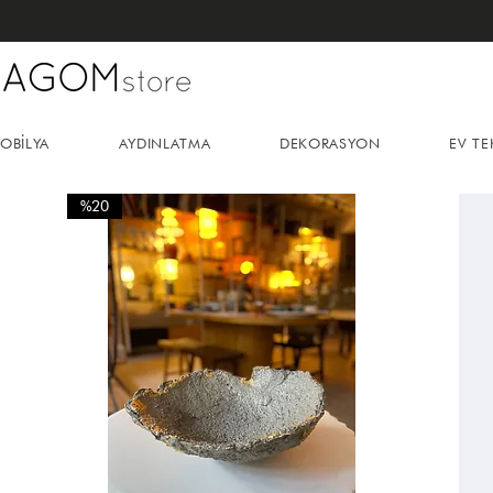
OBİLYA
AYDINLATMA
DEKORASYON
EV TE
%20