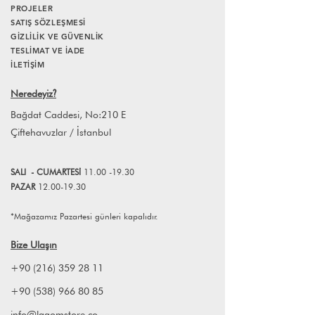
PROJELER
SATIŞ SÖZLEŞMESİ
GİZLİLİK VE GÜVENLİK
TESLİMAT VE İADE
İLETİŞİM
Neredeyiz
?
Bağdat Caddesi, No:210 E
Çiftehavuzlar / İstanbul
SALI
- CUMART
E
Sİ
11.00 -19.30
PAZAR
12.00-19.30
*Mağazamız Pazartesi günleri kapalıdır.
Bize Ulaşın
+90 (216) 359 28 11
+90 (538) 966 80 85
info@lagomstore.co