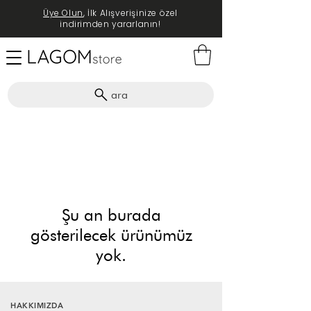
Üye Olun
, İlk Alışverişinize özel
indirimden yararlanın!
ara
Şu an burada
gösterilecek ürünümüz
yok.
HAKKIMIZDA