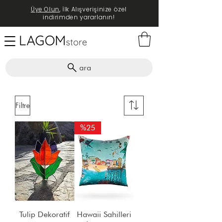
Üye Olun
, İlk Alışverişinize özel
indirimden yararlanın!
ara
Filtre
%25
Tulip Dekoratif
Hawaii Sahilleri