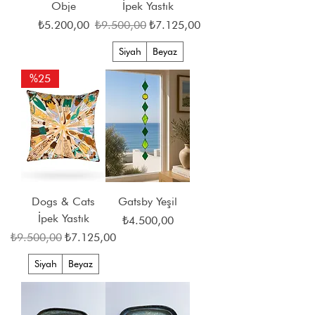
Obje
İpek Yastık
Fiyat
Normal Fiyat
İndirimli Fiyat
₺5.200,00
₺9.500,00
₺7.125,00
Siyah
Beyaz
%25
Dogs & Cats
Gatsby Yeşil
İpek Yastık
Fiyat
₺4.500,00
Normal Fiyat
İndirimli Fiyat
₺9.500,00
₺7.125,00
Siyah
Beyaz