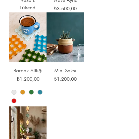
Vazo L
Wave Ayna
Tükendi
Fiyat
₺3.500,00
Bardak Altlığı
Mini Saksı
Fiyat
Fiyat
₺1.200,00
₺1.200,00