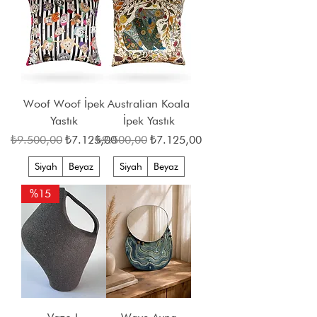
Woof Woof İpek
Australian Koala
Yastık
İpek Yastık
Normal Fiyat
İndirimli Fiyat
Normal Fiyat
İndirimli Fiyat
₺9.500,00
₺7.125,00
₺9.500,00
₺7.125,00
Siyah
Beyaz
Siyah
Beyaz
%15