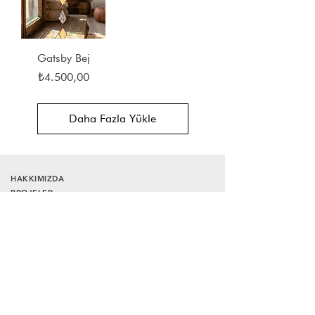
Gatsby Bej
Fiyat
₺4.500,00
Daha Fazla Yükle
HAKKIMIZDA
PROJELER
SATIŞ SÖZLEŞMESİ
GİZLİLİK VE GÜVENLİK
TESLİMAT VE İADE
İLETİŞİM
Neredeyiz
?
Bağdat Caddesi, No:210 E