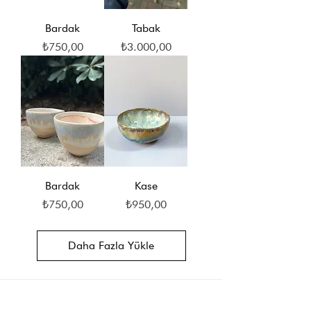
Bardak
Tabak
Fiyat
Fiyat
₺750,00
₺3.000,00
Bardak
Kase
Fiyat
Fiyat
₺750,00
₺950,00
Daha Fazla Yükle
HAKKIMIZDA