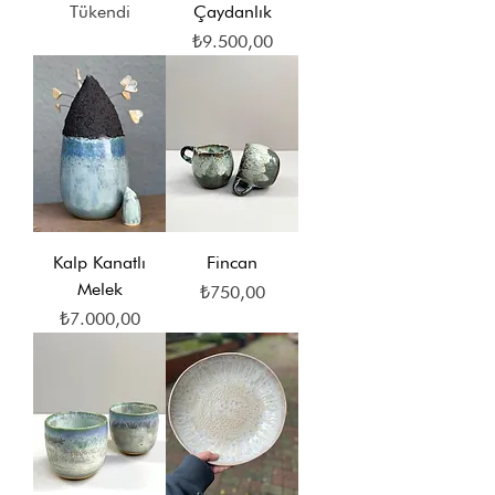
Tükendi
Çaydanlık
Fiyat
₺9.500,00
Kalp Kanatlı
Fincan
Melek
Fiyat
₺750,00
Fiyat
₺7.000,00