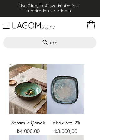
Üye Olun
, İlk Alışverişinize özel
indirimden yararlanın!
ara
Seramik Çanak
Tabak Seti 2'li
Fiyat
Fiyat
₺4.000,00
₺3.000,00