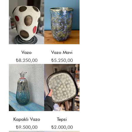
Vazo
Vazo Mavi
Fiyat
Fiyat
₺8.250,00
₺5.250,00
Kapaklı Vazo
Tepsi
Fiyat
Fiyat
₺9.500,00
₺2.000,00