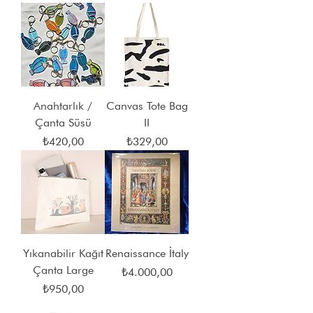
Anahtarlık /
Canvas Tote Bag
Çanta Süsü
II
Fiyat
Fiyat
₺420,00
₺329,00
Yıkanabilir Kağıt
Renaissance İtaly
Çanta Large
Fiyat
₺4.000,00
Fiyat
₺950,00