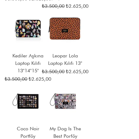
Normal Fiyat
İndirimli Fiyat
₺3.500,00
₺2.625,00
Kediler Aşkına
Leopar Lola
Laptop Kılıfı
Laptop Kılıfı 13"
13"14"15"
Normal Fiyat
İndirimli Fiyat
₺3.500,00
₺2.625,00
Normal Fiyat
İndirimli Fiyat
₺3.500,00
₺2.625,00
Coco Noir
My Dog Is The
Portföy
Best Porföy