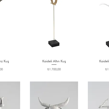
nz Kuş
Kaideli Altın Kuş
Kaidel
Fiyat
Fiy
00
₺1.700,00
₺1