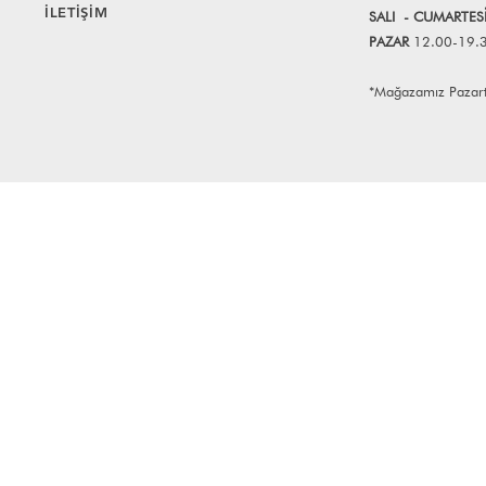
İLETİŞİM
SALI
- CUMART
E
S
PAZAR
12.00-19.
*Mağazamız Pazartes