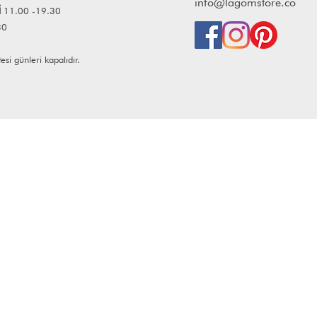
info@lagomstore.co
İ
11.00 -19.30
30
i günleri kapalıdır.