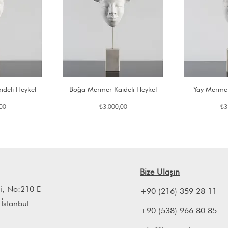
ideli Heykel
Boğa Mermer Kaideli Heykel
Yay Mermer
Fiyat
Fiy
00
₺3.000,00
₺3
Bize Ulaşın
i, No:210 E
+90 (216) 359 28 11
 İstanbul
+90 (538) 966 80 85