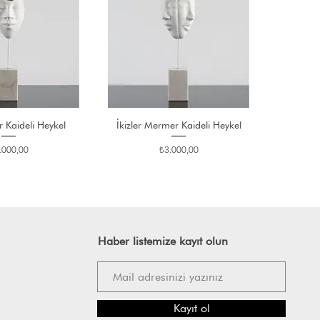
 Kaideli Heykel
İkizler Mermer Kaideli Heykel
at
Fiyat
.000,00
₺3.000,00
Haber listemize kayıt olun
Kayıt ol