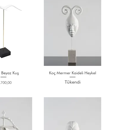
i Beyaz Kuş
Koç Mermer Kaideli Heykel
Tükendi
at
.700,00