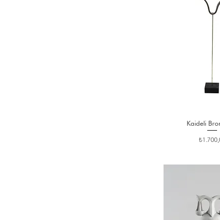
Kaideli Bro
Fiyat
₺1.700,