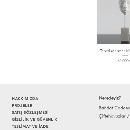
Terazi Mermer Ka
Fiyat
₺3.000,
Neredeyiz
HAKKIMIZDA
?
PROJELER
Bağdat Caddes
SATIŞ SÖZLEŞMESİ
Çiftehavuzlar /
GİZLİLİK VE GÜVENLİK
TESLİMAT VE İADE