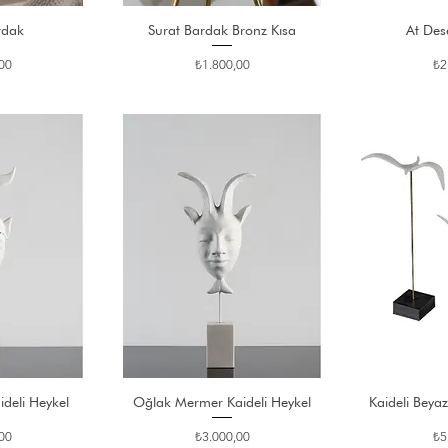
rdak
Surat Bardak Bronz Kısa
At Des
Fiyat
Fiy
00
₺1.800,00
₺2
deli Heykel
Oğlak Mermer Kaideli Heykel
Kaideli Beyaz
Fiyat
Fiy
00
₺3.000,00
₺5