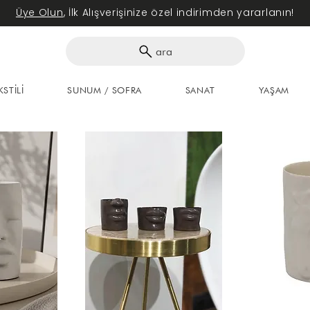
Üye Olun
, İlk Alışverişinize özel indirimden yararlanın!
ara
KSTİLİ
SUNUM / SOFRA
SANAT
YAŞAM