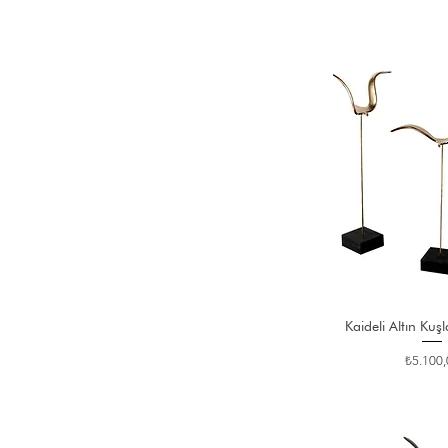
Kaideli Altın Kuşl
Fiyat
₺5.100,