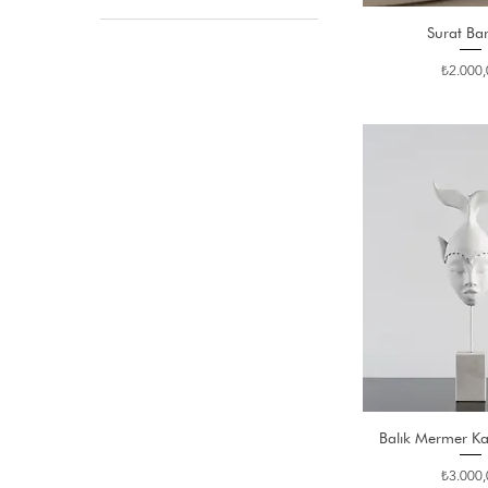
Surat Ba
Fiyat
₺2.000,
Balık Mermer Kai
Fiyat
₺3.000,