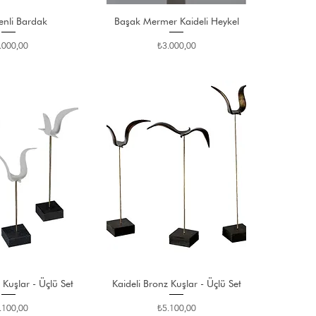
enli Bardak
Başak Mermer Kaideli Heykel
at
Fiyat
.000,00
₺3.000,00
 Kuşlar - Üçlü Set
Kaideli Bronz Kuşlar - Üçlü Set
at
Fiyat
.100,00
₺5.100,00