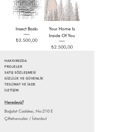
Insect Baskı
Your Home Is
Inside Of You
Fiyat
₺2.500,00
Fiyat
₺2.500,00
HAKKIMIZDA
PROJELER
SATIŞ SÖZLEŞMESİ
GİZLİLİK VE GÜVENLİK
TESLİMAT VE İADE
İLETİŞİM
Neredeyiz
?
Bağdat Caddesi, No:210 E
Çiftehavuzlar / İstanbul