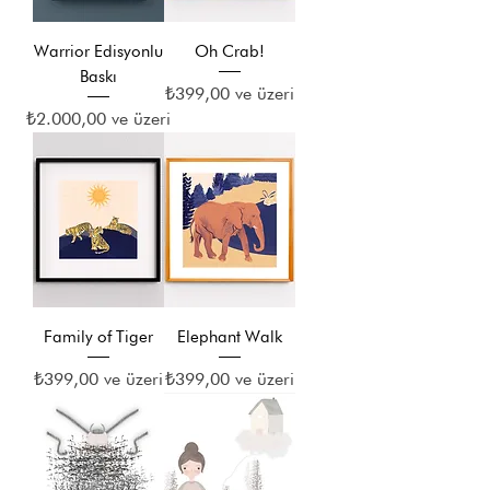
Warrior Edisyonlu
Oh Crab!
Baskı
İndirimli Fiyat
₺399,00
ve üzeri
İndirimli Fiyat
₺2.000,00
ve üzeri
Family of Tiger
Elephant Walk
İndirimli Fiyat
İndirimli Fiyat
₺399,00
ve üzeri
₺399,00
ve üzeri