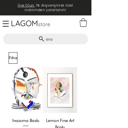
Üye Olun
, İlk Alışverişinize özel
indirimden yararlanın!
ara
Filtre
Inazuma Baskı
Lemon Fine Art
Baskı