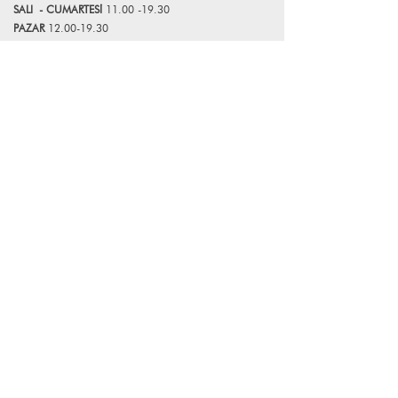
SALI
- CUMART
E
Sİ
11.00 -19.30
PAZAR
12.00-19.30
*Mağazamız Pazartesi günleri kapalıdır.
Bize Ulaşın
+90 (216) 359 28 11
+90 (538) 966 80 85
info@lagomstore.co
Haber listemize kayıt olun
Kayıt ol