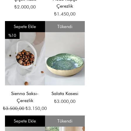
Çerezlik
Fiyat
₺2.000,00
Fiyat
₺1.450,00
Sepete Ekle
Tükendi
%10
Sienna Saksı-
Salata Kasesi
Çerezlik
Fiyat
₺3.000,00
Normal Fiyat
İndirimli Fiyat
₺3.500,00
₺3.150,00
Sepete Ekle
Tükendi