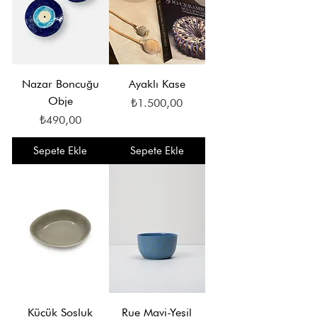
Nazar Boncuğu
Ayaklı Kase
Obje
Fiyat
₺1.500,00
Fiyat
₺490,00
Sepete Ekle
Sepete Ekle
Küçük Sosluk
Rue Mavi-Yeşil