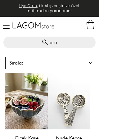
Üye Olun
, İlk Alışverişinize özel
indirimden yararlanın!
ara
Çiçek Kase
Nude Kepçe