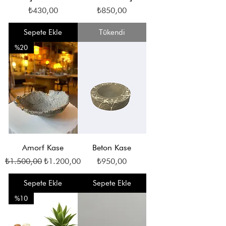
Fiyat
Fiyat
₺430,00
₺850,00
Sepete Ekle
Tükendi
%20
Amorf Kase
Beton Kase
Normal Fiyat
İndirimli Fiyat
Fiyat
₺1.500,00
₺1.200,00
₺950,00
Sepete Ekle
Sepete Ekle
%10