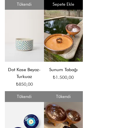
Tükendi
Sepete Ekle
Dot Kase Beyaz-
Sunum Tabağı
Turkuaz
Fiyat
₺1.500,00
Fiyat
₺850,00
Tükendi
Tükendi