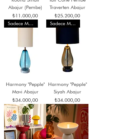
Abajur (Pembe)
Traverten Abajur
Fiyat
Fiyat
₺11.000,00
₺25.200,00
Sadece Mağaza Satışı
Sadece Mağaza Satışı
Harmony ''Pepple''
Harmony ''Pepple''
Mavi Abajur
Siyah Abajur
Fiyat
Fiyat
₺34.000,00
₺34.000,00