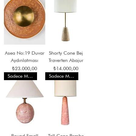
Asea No:19 Duvar
Shorty Cone Bej
Aydınlatması
Traverten Abajur
Fiyat
Fiyat
₺23.000,00
₺14.000,00
Sadece Mağaza Satışı
Sadece Mağaza Satışı
Round Small
Tall Cone Pembe