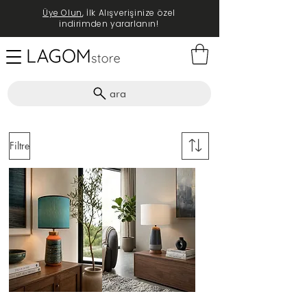
Üye Olun
, İlk Alışverişinize özel
indirimden yararlanın!
ara
Filtre