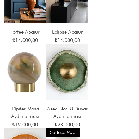
Toffee Abajur
Eclipse Abajur
Fiyat
Fiyat
₺14.000,00
₺14.000,00
Jüpiter Masa
Asea No:18 Duvar
Aydınlatması
Aydınlatması
Fiyat
Fiyat
₺19.000,00
₺23.000,00
Sadece Mağaza Satışı