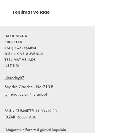
Elle şekillendirme
Çağla Sönmez Çakır
*Kullanıma uygundur.
Teslimat ve İade
2004 yılında Ayten Turanlı Pi Seramik
Atölyesi’ne başladı. 2011-2021 dönemi
Gönderim:
3 iş günü içinde kargoya
süresince aynı atölyede eğitmenlik
verilir.
yaptı.
HAKKIMIZDA
Atölyesinde artistik çalışmalarını
PROJELER
sürdürmektedir.
SATIŞ SÖZLEŞMESİ
GİZLİLİK VE GÜVENLİK
TESLİMAT VE İADE
İLETİŞİM
Neredeyiz
?
Bağdat Caddesi, No:210 E
Çiftehavuzlar / İstanbul
SALI
- CUMART
E
Sİ
11.00 -19.30
PAZAR
12.00-19.30
*Mağazamız Pazartesi günleri kapalıdır.