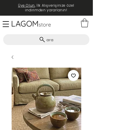
Üye Olun
, İlk Alışverişinize özel
indirimden yararlanın!
ara