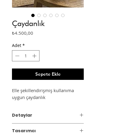
Çaydanlık
Fiyat
₺4.500,00
Adet
*
Sepete Ekle
Elle şekillendirişmiş kullanıma
uygun çaydanlık
Detaylar
Malzeme: Stoneware
Tasarımcı
Boyut: 15x16x20 cm