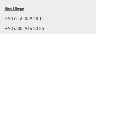
Bize Ulaşın
+90 (216) 359 28 11
+90 (538) 966 80 85
info@lagomstore.co
Haber listemize kayıt olun
Kayıt ol