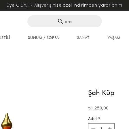
Üye Olun
, İlk Alışverişinize özel indirimden yararlanın!
ara
KSTİLİ
SUNUM / SOFRA
SANAT
YAŞAM
Şah Küp
Fiyat
₺1.250,00
Adet
*