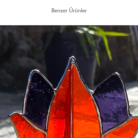
İade Süresi:
Satın aldığı
esinlenilmiş çizgiler 
tarihten itibaren 14 gün 
Benzer Ürünler
Her yıl 3 yeni koleksiyo
Ürünlerin iade edilebil
Saleenart, son 4 yılda
gerekmektedir.
adetin üzerinde üretim 
hem de yurt dışında adı
markadır.
Saleenart’ın tüm kolek
bulunan atölyelerde ön
ardından çizimler tamam
getirilir. Çalışanların 
tüm ürünler el çizimi o
olarak hazırlanır. Ürünl
detaydır.