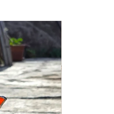
nız ürünü, siparişi teslim aldığınız
görmek mümkün.
içerisinde iade edebilirsiniz.
nla özel ürünlerini tanıtan
mesi için iade koşullarına uyması
 dekorasyon grubunda 40 bin
gerçekleştirmiş hem Türkiye’de
nı geniş kitlelere duyurmuş bir
siyonu, İstanbul ve Kütahya’da
ce çamur aşamasıyla başlar,
lanır ve fırınlanarak son haline
%90’ının kadın olduğu atölyelerde,
lduğundan, her ürün kişiye özel
eri bu kadar kıymetli kılan da bu