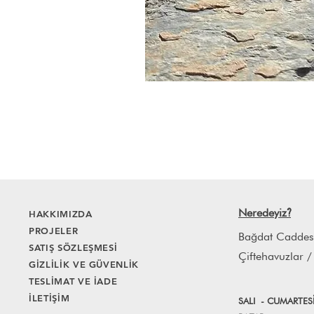
Neredeyiz
HAKKIMIZDA
?
PROJELER
Bağdat Caddes
SATIŞ SÖZLEŞMESİ
Çiftehavuzlar /
GİZLİLİK VE GÜVENLİK
TESLİMAT VE İADE
İLETİŞİM
SALI
- CUMART
E
S