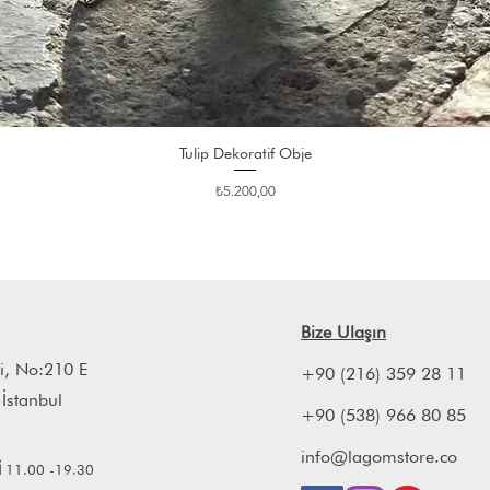
Tulip Dekoratif Obje
Fiyat
₺5.200,00
Bize Ulaşın
i, No:210 E
+90 (216) 359 28 11
 İstanbul
+90 (538) 966 80 85
info@lagomstore.co
İ
11.00 -19.30