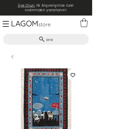
Üye Olun
, İlk Alışverişinize özel
indirimden yararlanın!
ara