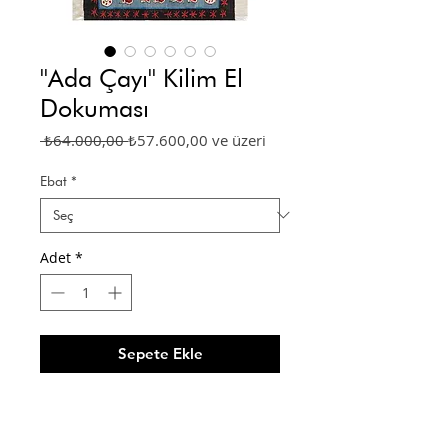
''Ada Çayı'' Kilim El
Dokuması
Normal
İndirimli
 ₺64.000,00 
₺57.600,00
ve üzeri
Fiyat
Fiyat
Ebat
*
Adet
*
Sepete Ekle