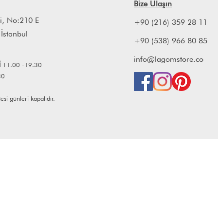
Bize Ulaşın
i, No:210 E
+90 (216) 359 28 11
 İstanbul
+90 (538) 966 80 85
info@lagomstore.co
İ
11.00 -19.30
30
i günleri kapalıdır.