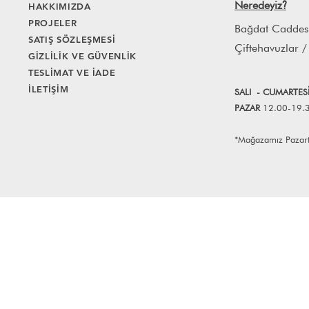
Neredeyiz
HAKKIMIZDA
?
PROJELER
Bağdat Caddes
SATIŞ SÖZLEŞMESİ
Çiftehavuzlar /
GİZLİLİK VE GÜVENLİK
TESLİMAT VE İADE
İLETİŞİM
SALI
- CUMART
E
S
PAZAR
12.00-19.
*Mağazamız Pazartes