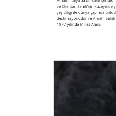
Amalfi, İtalya'da bir sahil şeridi
ve Clientan Sahili'nin kuzeyinde 
çeşitliliği ile dünya çapında ünlü
destinasyonudur ve Amalfi Sahili 
1977 yılında Miras Alanı.