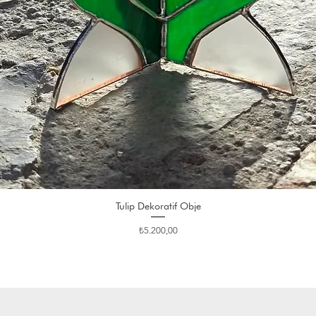
Tulip Dekoratif Obje
Fiyat
₺5.200,00