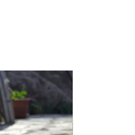
a bağlı kalarak, serinin gelecek
işleriniz için info@lagomstore.co
 her yerinden artistlerin eserleri
iz.
un hikayesi Fransa’da başlamıştır
tutkusu duygumuz bizi tüm dünyaya
konik şehirlerinden, kültürlerinden,
ı mutfaklarından, mimarisinden ve
 tarihinden durmaksızın ilham
zilmiştir ve özellikle seyahat
m verme amacıyla tasarlanmıştır.
larımızdan siz de büyük keyif
 tutkusu ile çizilen illüstrasyonları
iniz için birer dekorasyon haline
markasını da 2021 yılında kurduk.
 çerçevelerin içinde %100 ipek
 keyifli yerini alması dileriz.