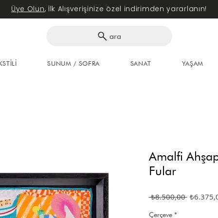
Üye Olun
, İlk Alışverişinize özel indirimden yararlanın!
ara
KSTİLİ
SUNUM / SOFRA
SANAT
YAŞAM
Amalfi Ahşap
Fular
Normal
 ₺8.500,00 
₺6.375,
Fiyat
Çerçeve
*