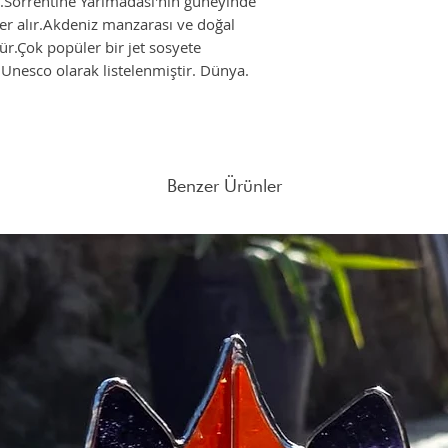
dir.Sorrentine Yarımadası'nın güneyinde
kurmaya çalışmıştır.
yer alır.Akdeniz manzarası ve doğal
Seyahat tutkusu temasın
Farklı adetlerdeki sipar
dür.Çok popüler bir jet sosyete
koleksiyonunda dünyanın
adresine mail atabilirsin
Unesco olarak listelenmiştir. Dünya.
sunulacaktır. UnPoco’n
fakat sonsuz seyahat 
taşıyacaktır! Dünyanın i
manzaralarından ,farkl
her yeri çok özel kılan
almaktayız.
Benzer Ürünler
Tüm ürünlerimiz el ile çi
tutkusu duygusuna ilha
Umarız, tüm koleksiyon
almışsınızdır. Bu seyahat
%100 ipek fularla ile ev
getirerek Un Poco Art 
%100 Ayous ağacı ahşap
fularlarımızın evinizin en