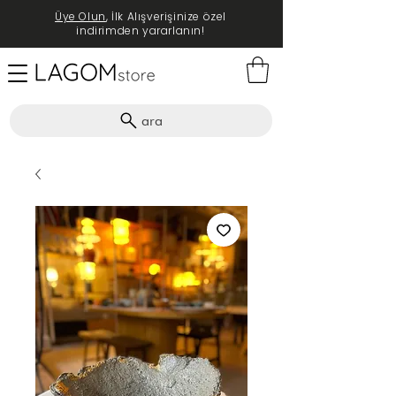
Üye Olun
, İlk Alışverişinize özel
indirimden yararlanın!
ara