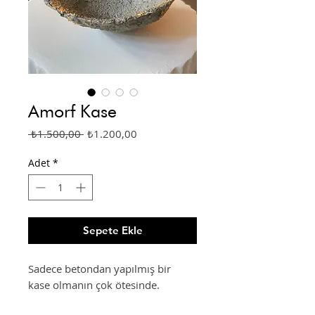
Amorf Kase
Normal
İndirimli
 ₺1.500,00 
₺1.200,00
Fiyat
Fiyat
Adet
*
Sepete Ekle
Sadece betondan yapılmış bir
kase olmanın çok ötesinde.