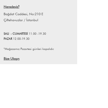
Neredeyiz
?
Bağdat Caddesi, No:210 E
Çiftehavuzlar / İstanbul
SALI
- CUMART
E
Sİ
11.00 -19.30
PAZAR
12.00-19.30
*Mağazamız Pazartesi günleri kapalıdır.
Bize Ulaşın
+90 (216) 359 28 11
+90 (538) 966 80 85
info@lagomstore.co