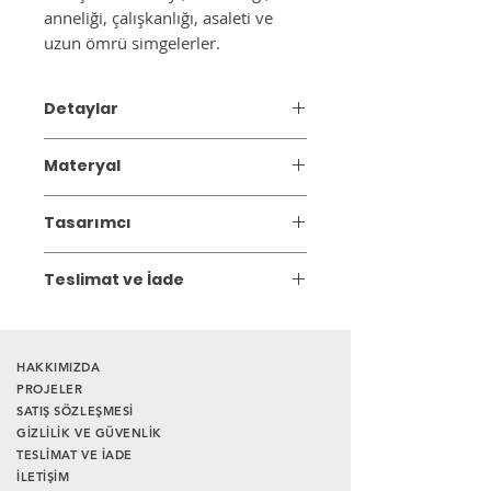
anneliği, çalışkanlığı, asaleti ve
uzun ömrü simgelerler.
Detaylar
El yapımı dekoratif seramik obje.
Materyal
Ürün Ebatı: 10x12cm , 13x16cm
*Ürünler el yapımı olduğundan
Seramik
boyutlarda ufak farklılıklar olabilir.
Tasarımcı
ZAYA
Teslimat ve İade
Gönderim:
4 iş günü içinde kargoya
teslim edilir.
HAKKIMIZDA
İade Süresi:
Satın aldığınız ürünü,
PROJELER
SATIŞ SÖZLEŞMESİ
siparişi teslim aldığınız tarihten itibaren
GİZLİLİK VE GÜVENLİK
14 gün içerisinde iade edebilirsiniz.
TESLİMAT VE İADE
Ürünlerin iade edilebilmesi için iade
İLETİŞİM
koşullarına uyması gerekmektedir.