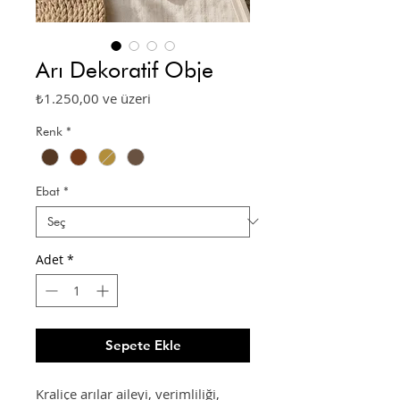
Arı Dekoratif Obje
İndirimli
₺1.250,00
ve üzeri
Fiyat
Renk
*
Ebat
*
Adet
*
Sepete Ekle
Kraliçe arılar aileyi, verimliliği,