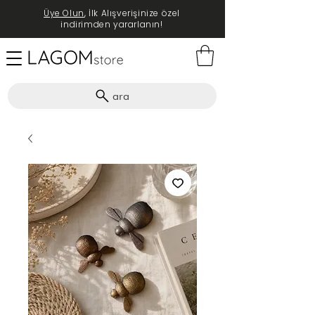
Üye Olun
, İlk Alışverişinize özel
indirimden yararlanın!
ara