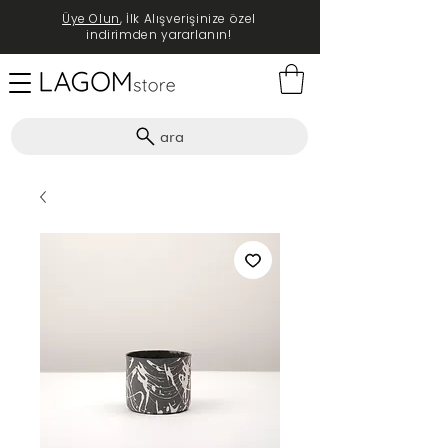
Üye Olun
, İlk Alışverişinize özel
indirimden yararlanın!
ara