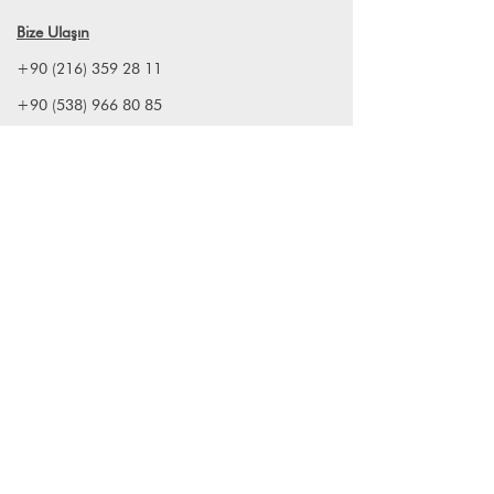
Meyda Atelier olarak biz, bu özel
Bize Ulaşın
üretimi Dünya'nın en kaliteli porselen
çamuru olan Limoges kullanarak
+90 (216) 359 28 11
taçlandırıyoruz
+90 (538) 966 80 85
Ece Dalman & Perihan Yazgıç
info@lagomstore.co
Haber listemize kayıt olun
Kayıt ol