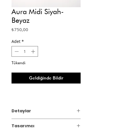
Aura Midi Siyah-
Beyaz
Fiyat
₺750,00
Adet
*
Tükendi
Geldiğinde Bildir
Detaylar
Ebat: 6 x 7,5cm
Tasarımcı
Yaklaşık 250ml’dir.