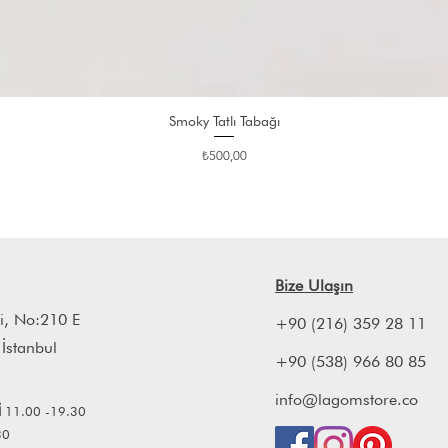
Smoky Tatlı Tabağı
Fiyat
₺500,00
Bize Ulaşın
i, No:210 E
+90 (216) 359 28 11
 İstanbul
+90 (538) 966 80 85
info@lagomstore.co
İ
11.00 -19.30
30