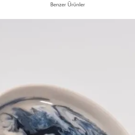
ürünlerimizde modern ve z
Benzer Ürünler
Ürünlerin iade edilebil
torna çalışmaları yapıy
gerekmektedir.
Farklı adetlerdeki sipar
adresine mail atabilirsin