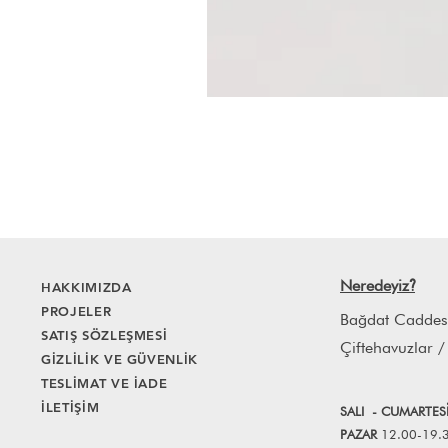
Neredeyiz
HAKKIMIZDA
?
PROJELER
Bağdat Caddes
SATIŞ SÖZLEŞMESİ
Çiftehavuzlar /
GİZLİLİK VE GÜVENLİK
TESLİMAT VE İADE
İLETİŞİM
SALI
- CUMART
E
S
PAZAR
12.00-19.