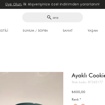
Üye Olun
, İlk Alışverişinize özel indirimden yararlanın!
ara
KSTİLİ
SUNUM / SOFRA
SANAT
YAŞAM
Ayaklı Cooki
Stok kodu: 87242177
Fiyat
₺600,00
Renk
*