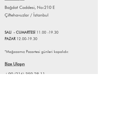
atıfta bulunmaktadır.
Bağdat Caddesi, No:210 E
Çiftehavuzlar / İstanbul
SALI
- CUMART
E
Sİ
11.00 -19.30
PAZAR
12.00-19.30
*Mağazamız Pazartesi günleri kapalıdır.
Bize Ulaşın
+90 (216) 359 28 11
+90 (538) 966 80 85
info@lagomstore.co
Haber listemize kayıt olun