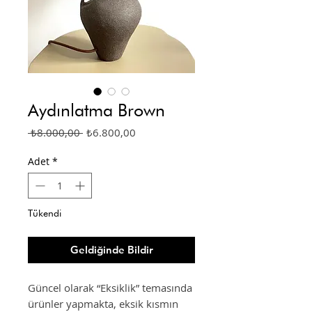
Aydınlatma Brown
Normal
İndirimli
 ₺8.000,00 
₺6.800,00
Fiyat
Fiyat
Adet
*
Tükendi
Geldiğinde Bildir
Güncel olarak “Eksiklik” temasında
ürünler yapmakta, eksik kısmın