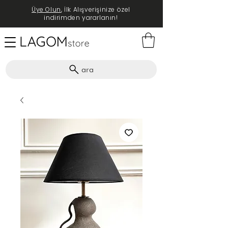
Üye Olun
, İlk Alışverişinize özel
indirimden yararlanın!
ara