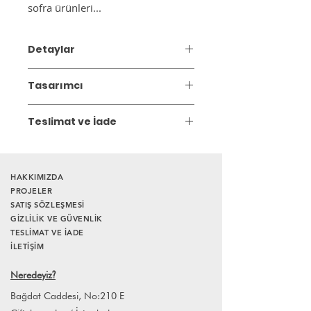
sofra ürünleri...
Detaylar
Malzeme: Stoneware
Tasarımcı
Boyut: Çap 28,5 cm
Elle şekillendirme
Çağla Sönmez Çakır
Bulaşık makinesinde yıkanabilir.
Teslimat ve İade
2004 yılında Ayten Turanlı Pi Seramik
Atölyesi’ne başladı. 2011-2021 dönemi
Gönderim:
3 iş günü içinde kargoya
süresince aynı atölyede eğitmenlik
verilir.
yaptı.
HAKKIMIZDA
Atölyesinde artistik çalışmalarını
PROJELER
sürdürmektedir.
SATIŞ SÖZLEŞMESİ
GİZLİLİK VE GÜVENLİK
TESLİMAT VE İADE
İLETİŞİM
Neredeyiz
?
Bağdat Caddesi, No:210 E