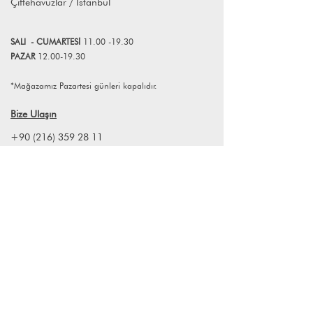
Çiftehavuzlar / İstanbul
SALI
- CUMART
E
Sİ
11.00 -19.30
PAZAR
12.00-19.30
*Mağazamız Pazartesi günleri kapalıdır.
Bize Ulaşın
+90 (216) 359 28 11
+90 (538) 966 80 85
info@lagomstore.co
Haber listemize kayıt olun