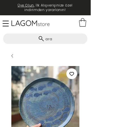
Üye Olun
, İlk Alışverişinize özel
indirimden yararlanın!
ara