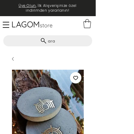
Üye Olun
, İlk Alışverişinize özel
indirimden yararlanın!
ara