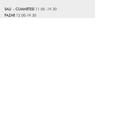
Butik birçok markaya kurumsal kimlik,
SALI
- CUMART
E
Sİ
11.00 -19.30
görsel mağazacılık tasarımı ve
PAZAR
12.00-19.30
uygulama konusunda destek vermeyi
sürdürmektedir. 2018-2024 yılları
*Mağazamız Pazartesi günleri kapalıdır.
arasında faaliyet gösteren Atelier Bum
markasının kurucularından biri olarak
Bize Ulaşın
ev, ofis ve bahçe aksesuarları tasarlayıp
üretmiştir. 2024 yılında FK ART, CRAFT
+90 (216) 359 28 11
& DESIGN markasını kurarak kurumsal
+90 (538) 966 80 85
ve kişiye özel üretimlerin yanı sıra limitli
çalışmalarına devam etmektedir.
info@lagomstore.co
Haber listemize kayıt olun
Kayıt ol