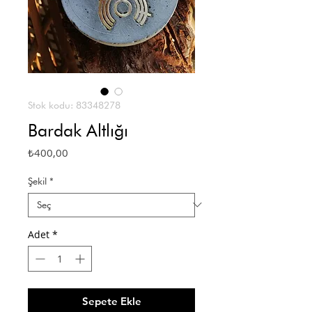
Stok kodu: 83348278
Bardak Altlığı
Fiyat
₺400,00
Şekil
*
Adet
*
Sepete Ekle