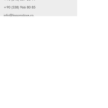
+90 (538) 966 80 85
info@lagomstore.co
Haber listemize kayıt olun
Kayıt ol