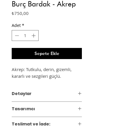
Burç Bardak - Akrep
Fiyat
₺750,00
Adet
*
Sepete Ekle
Akrep: Tutkulu, derin, gizemli,
kararlı ve sezgileri güçlü.
Detaylar
Materyal: Seramik
Tasarımcı
Ebat: Çap 8 cm, yükseklik 7 cm
2019 yılında Özlem Düzman
Teslimat ve İade:
tarafından kurulan Asia Ceramics, zarif