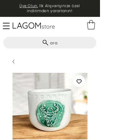
Üye Olun
, İlk Alışverişinize özel
indirimden yararlanın!
ara