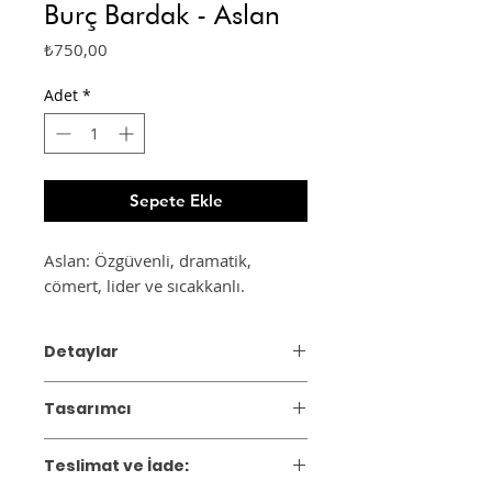
Burç Bardak - Aslan
Fiyat
₺750,00
Adet
*
Sepete Ekle
Aslan: Özgüvenli, dramatik,
cömert, lider ve sıcakkanlı.
Detaylar
Materyal: Seramik
Tasarımcı
Ebat: Çap 8 cm, yükseklik 7 cm
2019 yılında Özlem Düzman
Teslimat ve İade:
tarafından kurulan Asia Ceramics, zarif