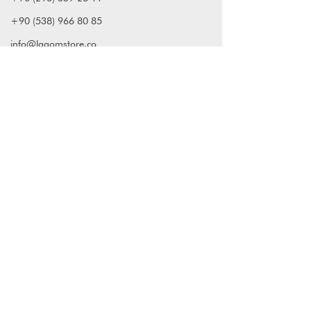
+90 (538) 966 80 85
info@lagomstore.co
Haber listemize kayıt olun
Kayıt ol