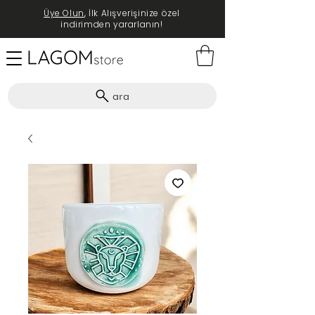
Üye Olun
, İlk Alışverişinize özel
indirimden yararlanın!
ara