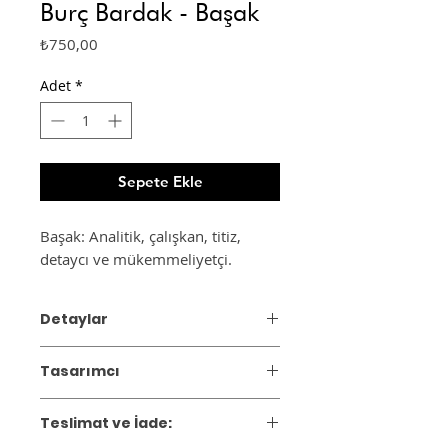
Burç Bardak - Başak
Fiyat
₺750,00
Adet
*
Sepete Ekle
Başak: Analitik, çalışkan, titiz,
detaycı ve mükemmeliyetçi.
Detaylar
Materyal: Seramik
Tasarımcı
Ebat: Çap 8 cm, yükseklik 7 cm
2019 yılında Özlem Düzman
Teslimat ve İade:
tarafından kurulan Asia Ceramics, zarif