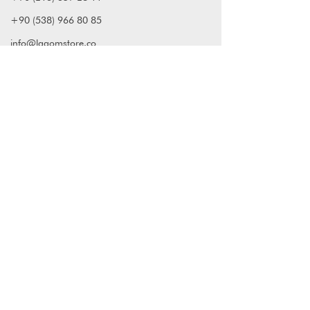
+90 (538) 966 80 85
info@lagomstore.co
Haber listemize kayıt olun
Kayıt ol