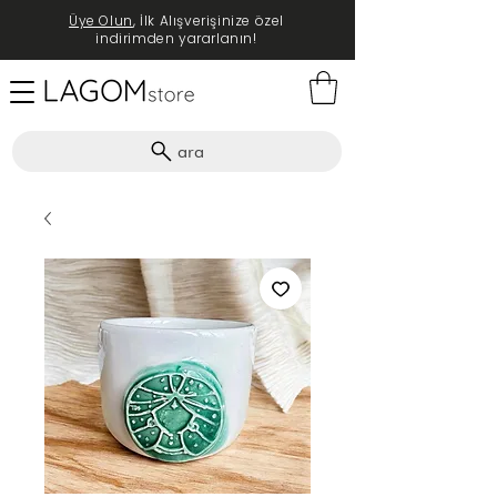
Üye Olun
, İlk Alışverişinize özel
indirimden yararlanın!
ara