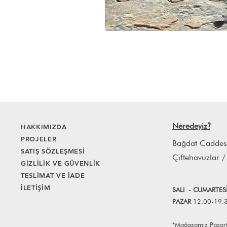
Neredeyiz
HAKKIMIZDA
?
PROJELER
Bağdat Caddes
SATIŞ SÖZLEŞMESİ
Çiftehavuzlar /
GİZLİLİK VE GÜVENLİK
TESLİMAT VE İADE
İLETİŞİM
SALI
- CUMART
E
S
PAZAR
12.00-19.
*Mağazamız Pazartes