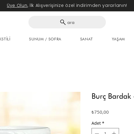
Üye Olun
, İlk Alışverişinize özel indirimden yararlanın!
ara
KSTİLİ
SUNUM / SOFRA
SANAT
YAŞAM
Burç Bardak 
Fiyat
₺750,00
Adet
*