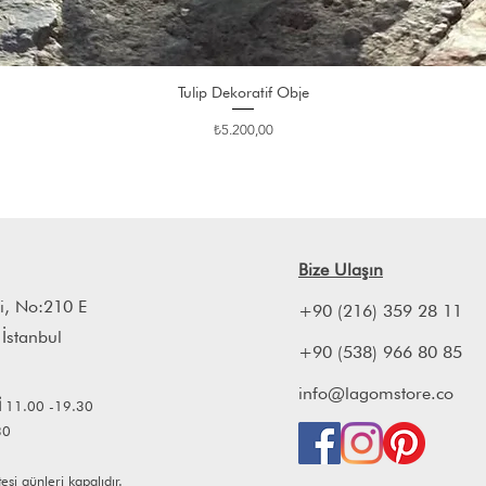
Tulip Dekoratif Obje
Fiyat
₺5.200,00
Bize Ulaşın
i, No:210 E
+90 (216) 359 28 11
 İstanbul
+90 (538) 966 80 85
info@lagomstore.co
İ
11.00 -19.30
30
i günleri kapalıdır.