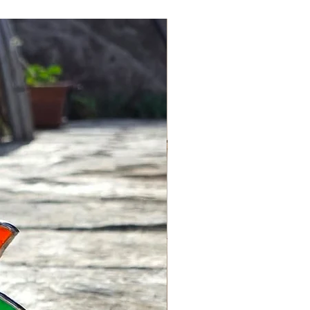
işleriniz için info@lagomstore.co
iz.