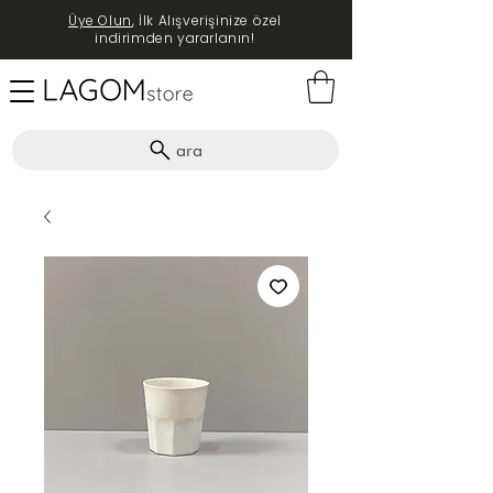
Üye Olun
, İlk Alışverişinize özel
indirimden yararlanın!
ara