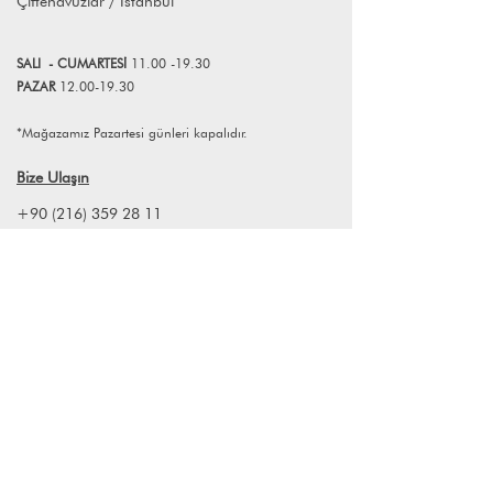
Çiftehavuzlar / İstanbul
info@lagomstore.co adresine mail
atabilirsiniz.
SALI
- CUMART
E
Sİ
11.00 -19.30
PAZAR
12.00-19.30
*Mağazamız Pazartesi günleri kapalıdır.
Bize Ulaşın
+90 (216) 359 28 11
+90 (538) 966 80 85
info@lagomstore.co
Haber listemize kayıt olun