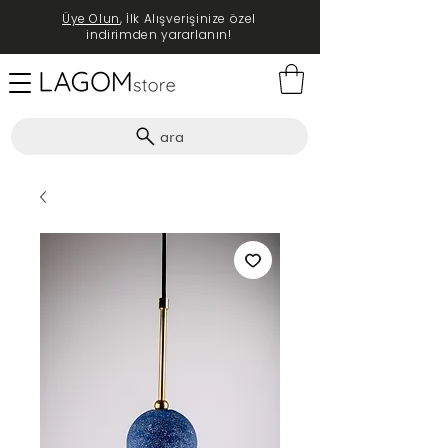
Üye Olun
, İlk Alışverişinize özel
indirimden yararlanın!
ara