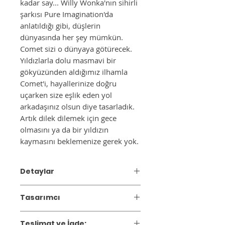
kadar say... Willy Wonka'nın sihirli
şarkısı Pure Imagination'da
anlatıldığı gibi, düşlerin
dünyasında her şey mümkün.
Comet sizi o dünyaya götürecek.
Yıldızlarla dolu masmavi bir
gökyüzünden aldığımız ilhamla
Comet'i, hayallerinize doğru
uçarken size eşlik eden yol
arkadaşınız olsun diye tasarladık.
Artık dilek dilemek için gece
olmasını ya da bir yıldızın
kaymasını beklemenize gerek yok.
Detaylar
Sarkıt / Tavan
Tasarımcı
Renk:
Mavi
Materyal :
Seramik + Metal
2014 yılında Ceren Gürkan tarafından
Ürün Ebatı:
Ø:11 h:10cm
Teslimat ve İade: