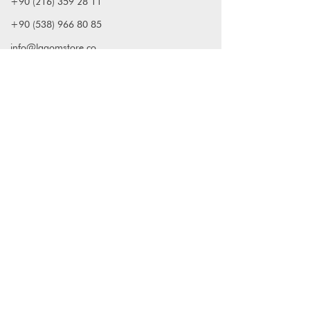
dokusunu iyi yansıtmasına özen
+90 (216) 359 28 11
gösteriyoruz.
+90 (538) 966 80 85
info@lagomstore.co
Haber listemize kayıt olun
Kayıt ol