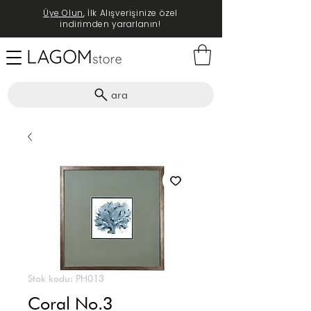
Üye Olun
, İlk Alışverişinize özel
indirimden yararlanın!
ara
Stok kodu: PH013
Coral No.3