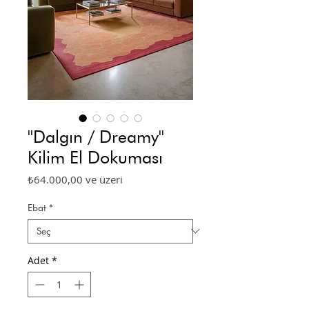
''Dalgın / Dreamy''
Kilim El Dokuması
İndirimli
₺64.000,00
ve üzeri
Fiyat
Ebat
*
Adet
*