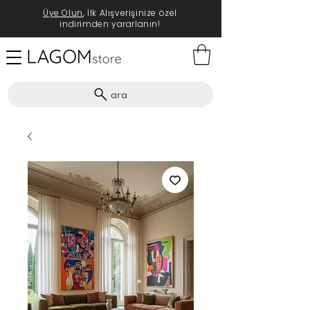
Üye Olun
, İlk Alışverişinize özel
indirimden yararlanın!
ara