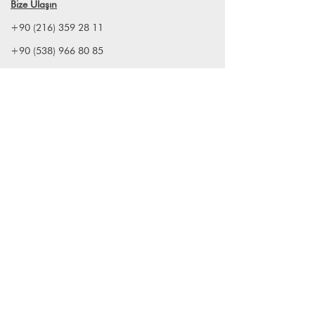
Bize Ulaşın
+90 (216) 359 28 11
+90 (538) 966 80 85
info@lagomstore.co
Haber listemize kayıt olun
Kayıt ol