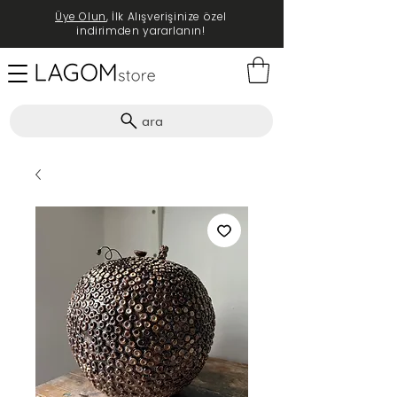
Üye Olun
, İlk Alışverişinize özel
indirimden yararlanın!
ara