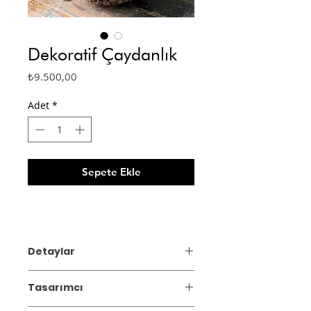
Dekoratif Çaydanlık
Fiyat
₺9.500,00
Adet
*
Sepete Ekle
Detaylar
Malzeme: Stoneware, krom-nikel tel
Tasarımcı
Boyut: Çap 21 cm, yükseklik 23 cm
Elle şekillendirme