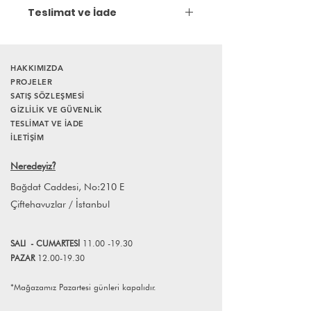
Çağla Sönmez Çakır
*Dekoratif amaçlıdır.
Teslimat ve İade
2004 yılında Ayten Turanlı Pi Seramik
Atölyesi’ne başladı. 2011-2021 dönemi
Gönderim:
Sadece mağazadan teslim.
süresince aynı atölyede eğitmenlik
yaptı.
HAKKIMIZDA
Atölyesinde artistik çalışmalarını
PROJELER
sürdürmektedir.
SATIŞ SÖZLEŞMESİ
GİZLİLİK VE GÜVENLİK
TESLİMAT VE İADE
İLETİŞİM
Neredeyiz
?
Bağdat Caddesi, No:210 E
Çiftehavuzlar / İstanbul
SALI
- CUMART
E
Sİ
11.00 -19.30
PAZAR
12.00-19.30
*Mağazamız Pazartesi günleri kapalıdır.