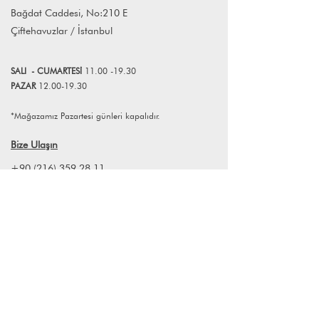
buluşmaktan çok mutluyuz!
atabilirsiniz.
Bağdat Caddesi, No:210 E
Çiftehavuzlar / İstanbul
SALI
- CUMART
E
Sİ
11.00 -19.30
PAZAR
12.00-19.30
*Mağazamız Pazartesi günleri kapalıdır.
Bize Ulaşın
+90 (216) 359 28 11
+90 (538) 966 80 85
info@lagomstore.co
Haber listemize kayıt olun