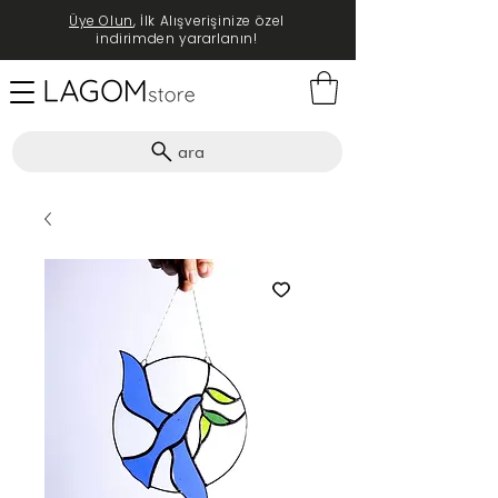
Üye Olun
, İlk Alışverişinize özel
indirimden yararlanın!
ara