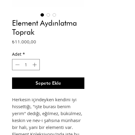
Element Aydınlatma
Toprak
Fiyat
₺11.000,00
Adet
*
Sepete Ekle
Herkesin içindeyken kendini iyi
hissettiği, "işte burası benim
yerim" dediği, eğilmez, bükülmez,
keskin ve nev-i şahsına münhasır
bir hali, yani bir elementi var.
Element Koleksiyonu'nda işte bu