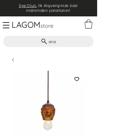
Üye Olun
, İlk Alışverişinize özel
indirimden yararlanın!
ara