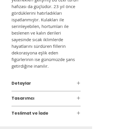
hafızası da güçlüdür. 23 yıl önce
gördüklerini hatırladıkları
ispatlanmıştır. Kulakları ile
serinleyebilen, hortumları ile
beslenen ve kalın derileri
sayesinde sıcak iklimlerde
hayatlarını sürdüren fillerin
dekorasyona eşlik eden
figürlerinin ise günümüzde şans
getirdiğine inanılır.
Detaylar
*Çerçeve dahil değildir.
Tasarımcı
Boyut: 15x15cm, 30x30cm, 40x40cm,
50x50cm
Studio Ovata
230g, dokusuz, profesyonel kağıda
Teslimat ve İade
Markaların kalpleri daha güçlü atsın ve
basılır.
fark yaratsın diye Studio Ovata'yı
Gönderim:
3 iş günü içinde kargoya
İstanbul'da kurduk. Yaratıcılık en büyük