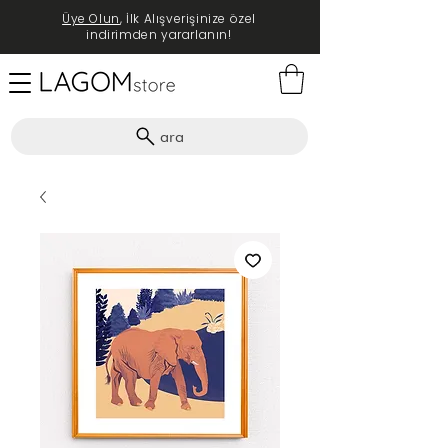
Üye Olun
, İlk Alışverişinize özel
indirimden yararlanın!
ara