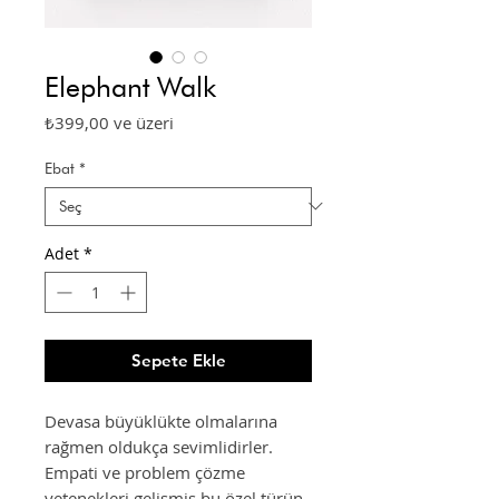
Elephant Walk
İndirimli
₺399,00
ve üzeri
Fiyat
Ebat
*
Adet
*
Sepete Ekle
Devasa büyüklükte olmalarına
rağmen oldukça sevimlidirler.
Empati ve problem çözme
yetenekleri gelişmiş bu özel türün