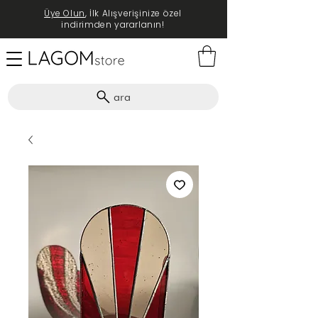
Üye Olun
, İlk Alışverişinize özel
indirimden yararlanın!
ara