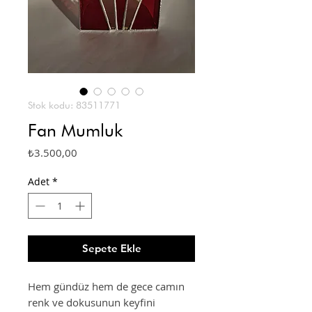
Stok kodu: 83511771
Fan Mumluk
Fiyat
₺3.500,00
Adet
*
Sepete Ekle
Hem gündüz hem de gece camın
renk ve dokusunun keyfini