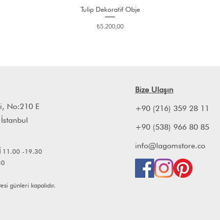
Tulip Dekoratif Obje
Fiyat
₺5.200,00
Bize Ulaşın
i, No:210 E
+90 (216) 359 28 11
 İstanbul
+90 (538) 966 80 85
info@lagomstore.co
İ
11.00 -19.30
30
i günleri kapalıdır.