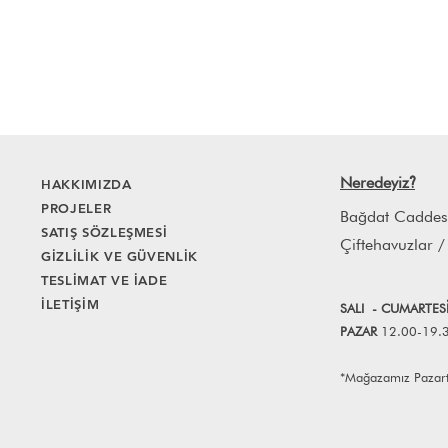
Neredeyiz
HAKKIMIZDA
?
PROJELER
Bağdat Caddes
SATIŞ SÖZLEŞMESİ
Çiftehavuzlar /
GİZLİLİK VE GÜVENLİK
TESLİMAT VE İADE
İLETİŞİM
SALI
- CUMART
E
S
PAZAR
12.00-19.
*Mağazamız Pazartes