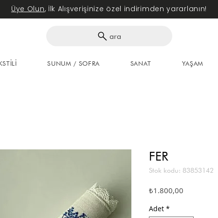
Üye Olun
, İlk Alışverişinize özel indirimden yararlanın!
ara
KSTİLİ
SUNUM / SOFRA
SANAT
YAŞAM
FER
Stok kodu: 83853142
Fiyat
₺1.800,00
Adet
*