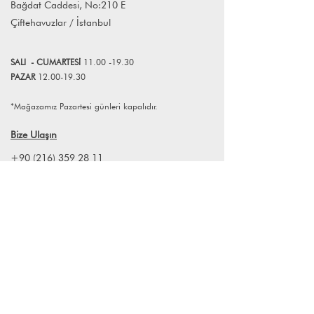
Bağdat Caddesi, No:210 E
atölyede düzenlediği workshoplarla,
Çiftehavuzlar / İstanbul
seramik yapmayı keşfetmek isteyenlere
ilham verir.
SALI
- CUMART
E
Sİ
11.00 -19.30
PAZAR
12.00-19.30
*Mağazamız Pazartesi günleri kapalıdır.
Bize Ulaşın
+90 (216) 359 28 11
+90 (538) 966 80 85
info@lagomstore.co
Haber listemize kayıt olun