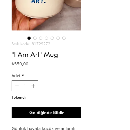
Stok kodu: 81729272
''I Am Art'' Mug
Fiyat
₺550,00
Adet
*
Tükendi
Geldiğinde Bildir
Günlük hayata küçük ve anlamlı