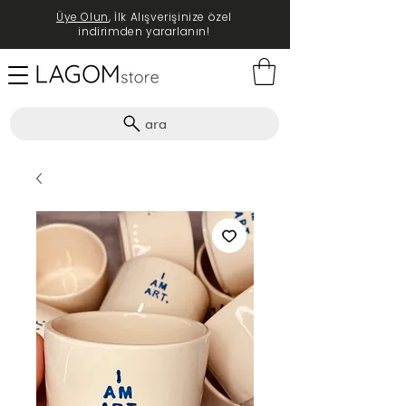
Üye Olun
, İlk Alışverişinize özel
indirimden yararlanın!
ara