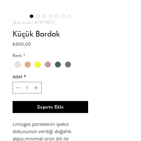
Stok kodu: 81979873
Küçük Bardak
Fiyat
₺860,00
Renk
*
Adet
*
Sepete Ekle
Limoges porselenin ipeksi
dokusunun verdiği doğallık
algısı,minimal ürün dili ile