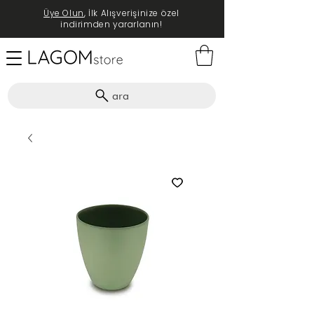
Üye Olun
, İlk Alışverişinize özel
indirimden yararlanın!
ara