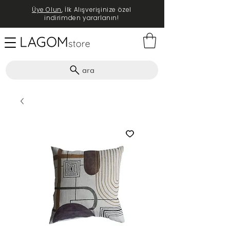
Üye Olun
, İlk Alışverişinize özel
indirimden yararlanın!
ara