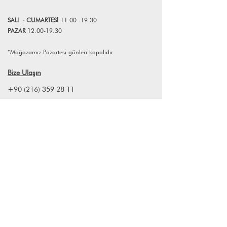
SALI
- CUMART
E
Sİ
11.00 -19.30
PAZAR
12.00-19.30
*Mağazamız Pazartesi günleri kapalıdır.
Bize Ulaşın
+90 (216) 359 28 11
+90 (538) 966 80 85
info@lagomstore.co
Haber listemize kayıt olun
Kayıt ol