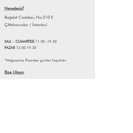
info@lagomstore.co adresine mail
Neredeyiz
?
atabilirsiniz.
Bağdat Caddesi, No:210 E
Çiftehavuzlar / İstanbul
SALI
- CUMART
E
Sİ
11.00 -19.30
PAZAR
12.00-19.30
*Mağazamız Pazartesi günleri kapalıdır.
Bize Ulaşın
+90 (216) 359 28 11
+90 (538) 966 80 85
info@lagomstore.co