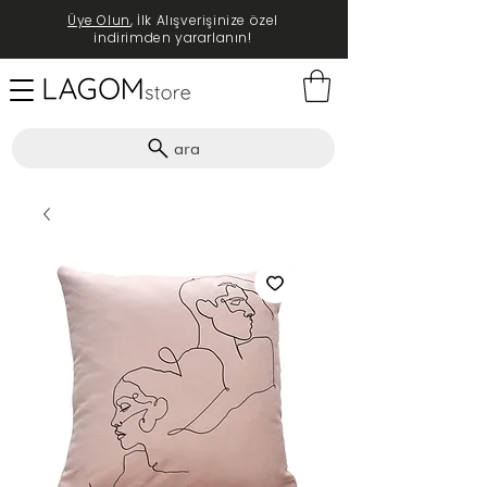
Üye Olun
, İlk Alışverişinize özel
indirimden yararlanın!
ara