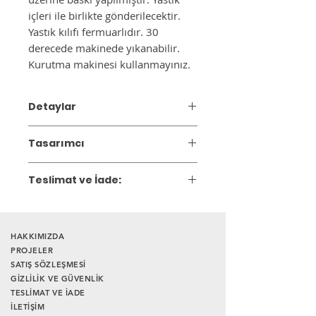
içleri ile birlikte gönderilecektir.
Yastık kılıfı fermuarlıdır. 30
derecede makinede yıkanabilir.
Kurutma makinesi kullanmayınız.
Detaylar
Materyal: İpek Kadife Yastık
Tasarımcı
Ebat: 43x43 cm
Y19 Design
Teslimat ve İade:
Gönderim: 3 iş günü içinde kargoya
teslim edilir.
İade Süresi: Satın aldığınız ürünü,
HAKKIMIZDA
siparişi teslim aldığınız tarihten itibaren
PROJELER
SATIŞ SÖZLEŞMESİ
14 gün içerisinde iade edebilirsiniz.
GİZLİLİK VE GÜVENLİK
Ürünlerin iade edilebilmesi için iade
TESLİMAT VE İADE
koşullarına uyması gerekmektedir.
İLETİŞİM
Farklı adetlerdeki siparişleriniz için