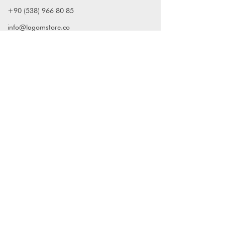
+90 (538) 966 80 85
info@lagomstore.co
Haber listemize kayıt olun
Kayıt ol