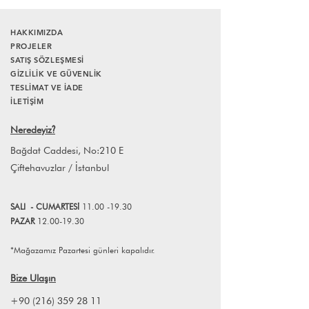
Gönderim:
3 iş günü içinde kargoya
büyümesi; kumaşlara ve dekorasyona
teslim edilir.
olan ilgisi onun 'Table and Sofa'
İade Süresi:
Satın aldığınız ürünü,
HAKKIMIZDA
markasını hayata geçirmesinde önemli
siparişi teslim aldığınız tarihten itibaren
PROJELER
bir rol oynamıştır. Table and Sofa,
SATIŞ SÖZLEŞMESİ
14 gün içerisinde iade edebilirsiniz.
marka olarak küçük dekoratif parçalar
GİZLİLİK VE GÜVENLİK
Ürünlerin iade edilebilmesi için iade
ve dokunuşlarla, mekanlarınızda
TESLİMAT VE İADE
koşullarına uyması gerekmektedir.
özgün ve alışılmışın dışında bir tarz
İLETİŞİM
yaratmayı hedefliyor.
Farklı adetlerdeki siparişleriniz için
Neredeyiz
?
info@lagomstore.co adresine mail
atabilirsiniz.
Bağdat Caddesi, No:210 E
Çiftehavuzlar / İstanbul
SALI
- CUMART
E
Sİ
11.00 -19.30
PAZAR
12.00-19.30
*Mağazamız Pazartesi günleri kapalıdır.
Bize Ulaşın
+90 (216) 359 28 11