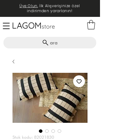
Üye Olun
, İlk Alışverişinize özel
indirimden yararlanın!
ara
Stok kodu: 82021830