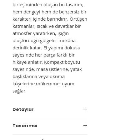
birleşiminden oluşan bu tasarım,
hem dengeyi hem de benzersiz bir
karakteri içinde barındırır. Örtüşen
katmanlar, sıcak ve davetkar bir
atmosfer yaratırken, ışığın
oluşturduğu gölgeler mekâna
derinlik katar. El yapımı dokusu
sayesinde her parça farklı bir
hikaye anlatır. Kompakt boyutu
sayesinde, masa üstlerine, yatak
başlıklarına veya okuma
köşelerine mükemmel uyum
sağlar.
Detaylar
Malzeme: NEST masa aydınlatması,
Tasarımcı
geri dönüştürülmüş kağıt, yumurta
kartonları, doğal pigmentler ve su bazlı
MUJJ Studio
—yaratıcılıktan, el