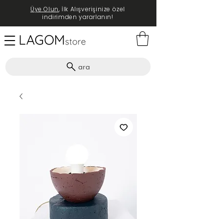
Üye Olun
, İlk Alışverişinize özel
indirimden yararlanın!
ara