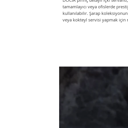
DOCIA pirinç detaylı içki servantı,
tamamlayıcı veya ofislerde presti
kullanılabilir. Şarap koleksiyonu
veya kokteyl servisi yapmak için