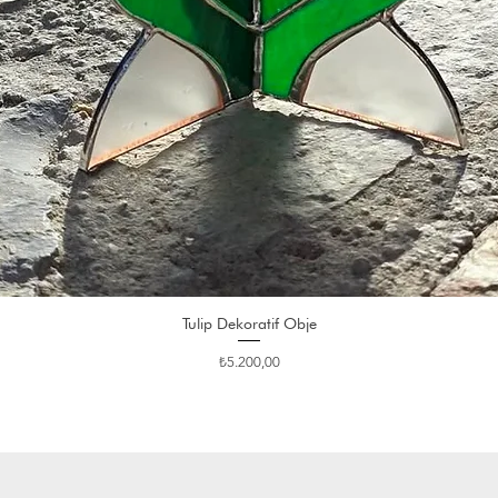
Tulip Dekoratif Obje
Fiyat
₺5.200,00