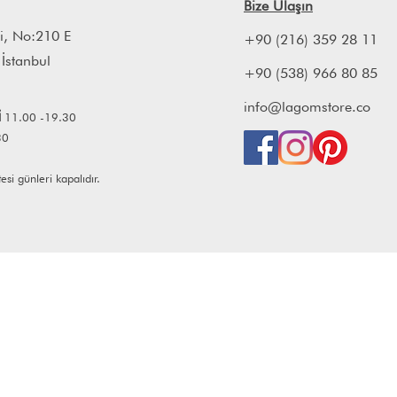
Bize Ulaşın
i, No:210 E
+90 (216) 359 28 11
 İstanbul
+90 (538) 966 80 85
info@lagomstore.co
İ
11.00 -19.30
30
i günleri kapalıdır.