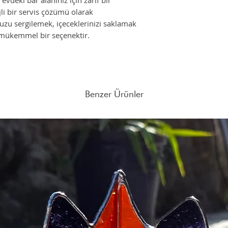
 evdeki bar alanınız için zarif bir
mail atabilirsiniz.
jli bir servis çözümü olarak
nuzu sergilemek, içeceklerinizi saklamak
 mükemmel bir seçenektir.
Benzer Ürünler