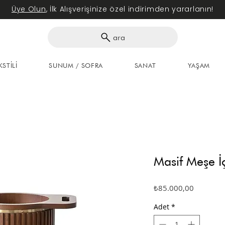
Üye Olun
, İlk Alışverişinize özel indirimden yararlanın!
ara
KSTİLİ
SUNUM / SOFRA
SANAT
YAŞAM
Masif Meşe İç
Fiyat
₺85.000,00
Adet
*