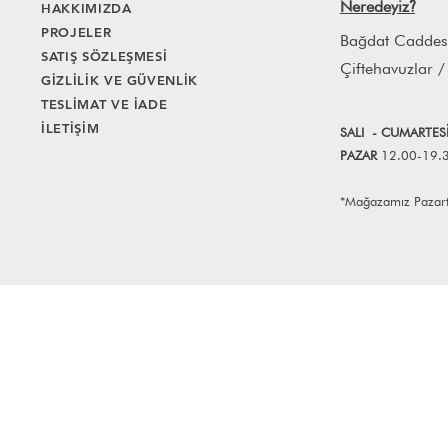
Neredeyiz
HAKKIMIZDA
?
PROJELER
Bağdat Caddes
SATIŞ SÖZLEŞMESİ
Çiftehavuzlar /
GİZLİLİK VE GÜVENLİK
TESLİMAT VE İADE
İLETİŞİM
SALI
- CUMART
E
S
PAZAR
12.00-19.
*Mağazamız Pazartes