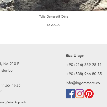
Tulip Dekoratif Obje
Fiyat
₺5.200,00
Bize Ulaşın
i, No:210 E
+90 (216) 359 28 11
 İstanbul
+90 (538) 966 80 85
info@lagomstore.co
İ
11.00 -19.30
30
i günleri kapalıdır.