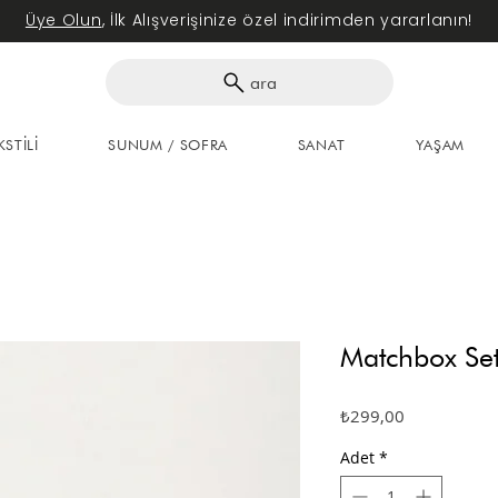
Üye Olun
, İlk Alışverişinize özel indirimden yararlanın!
ara
KSTİLİ
SUNUM / SOFRA
SANAT
YAŞAM
Matchbox Se
Fiyat
₺299,00
Adet
*