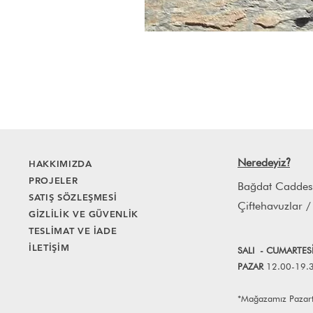
Neredeyiz
HAKKIMIZDA
?
PROJELER
Bağdat Caddes
SATIŞ SÖZLEŞMESİ
Çiftehavuzlar /
GİZLİLİK VE GÜVENLİK
TESLİMAT VE İADE
İLETİŞİM
SALI
- CUMART
E
S
PAZAR
12.00-19.
*Mağazamız Pazartes