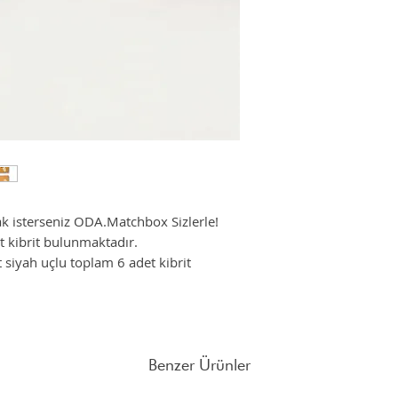
yaşam sunmak için yaşam
restoranlarda çalışan,
Her zaman hazırız, nasıl
mükemmel fikirleri hay
tecrübemizle buradayız
Her zaman bekleriz.
k isterseniz ODA.Matchbox Sizlerle!
t kibrit bulunmaktadır.
 siyah uçlu toplam 6 adet kibrit
Benzer Ürünler