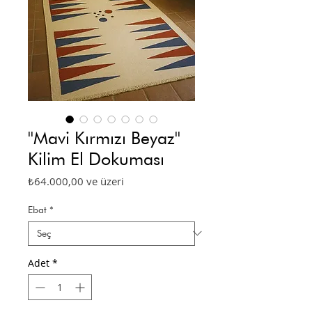
''Mavi Kırmızı Beyaz''
Kilim El Dokuması
İndirimli
₺64.000,00
ve üzeri
Fiyat
Ebat
*
Adet
*