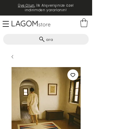
Üye Olun
, İlk Alışverişinize özel
indirimden yararlanın!
ara