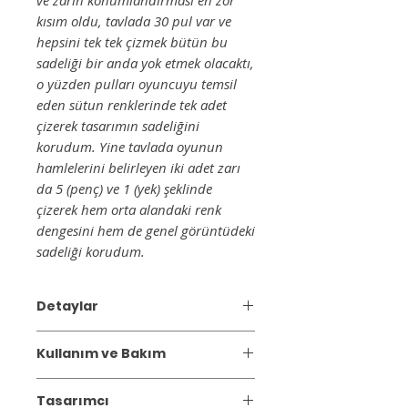
kısım oldu, tavlada 30 pul var ve
hepsini tek tek çizmek bütün bu
sadeliği bir anda yok etmek olacaktı,
o yüzden pulları oyuncuyu temsil
eden sütun renklerinde tek adet
çizerek tasarımın sadeliğini
korudum. Yine tavlada oyunun
hamlelerini belirleyen iki adet zarı
da 5 (penç) ve 1 (yek) şeklinde
çizerek hem orta alandaki renk
dengesini hem de genel görüntüdeki
sadeliği korudum.
Detaylar
Üretim yeri: Ege, Uşak
Kullanım ve Bakım
Malzeme: %100 Yün
Serap Güneri: Kendimi bildim biledi
Kilimler geri dönüşümlü pamuk ile
hem iş hem de sosyal hayatımda
Tasarımcı
üretilmiştir, o nedenle doğal pamuk