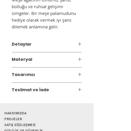
bolluğu ve ruhsal gelişimi
simgeler. Bir meşe palamudunu
hediye olarak vermek iyi şans
dilemek anlamına gelir.
Detaylar
El yapımı dekoratif seramik obje.
Materyal
Renk: Vizon
Ürün Ebatı: 12-14 cm
Seramik
*Ürünler el yapımı olduğundan
Tasarımcı
boyutlarda ufak farklılıklar olabilir.
ZAYA
Teslimat ve İade
Gönderim:
4 iş günü içinde kargoya
teslim edilir.
HAKKIMIZDA
İade Süresi:
Satın aldığınız ürünü,
PROJELER
SATIŞ SÖZLEŞMESİ
siparişi teslim aldığınız tarihten itibaren
GİZLİLİK VE GÜVENLİK