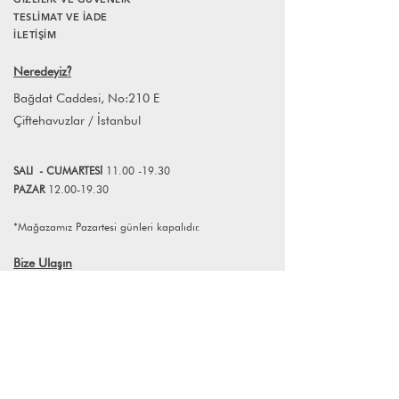
14 gün içerisinde iade edebilirsiniz.
TESLİMAT VE İADE
Ürünlerin iade edilebilmesi için iade
İLETİŞİM
koşullarına uyması gerekmektedir.
Neredeyiz
?
Bağdat Caddesi, No:210 E
Çiftehavuzlar / İstanbul
SALI
- CUMART
E
Sİ
11.00 -19.30
PAZAR
12.00-19.30
*Mağazamız Pazartesi günleri kapalıdır.
Bize Ulaşın
+90 (216) 359 28 11
+90 (538) 966 80 85
info@lagomstore.co