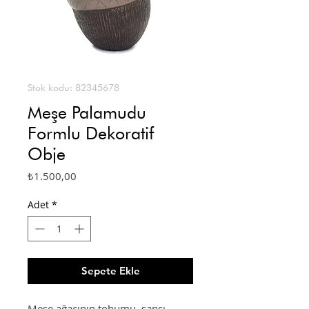
Stok kodu: 82345678
Meşe Palamudu
Formlu Dekoratif
Obje
Fiyat
₺1.500,00
Adet
*
Sepete Ekle
Meşe ağacının tohumu, şansı,