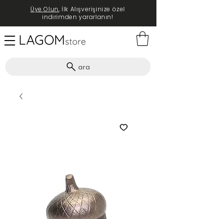
Üye Olun
, İlk Alışverişinize özel
indirimden yararlanın!
ara